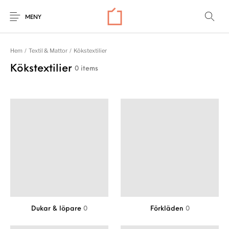
MENY
Hem
/
Textil & Mattor
/
Kökstextilier
Kökstextilier
0 items
Dukar & löpare
0
Förkläden
0