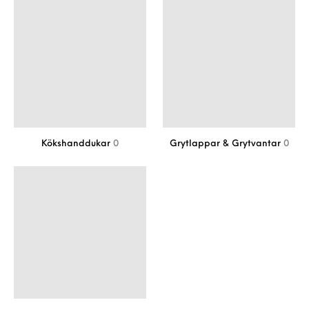
Kökshanddukar
0
Grytlappar & Grytvantar
0