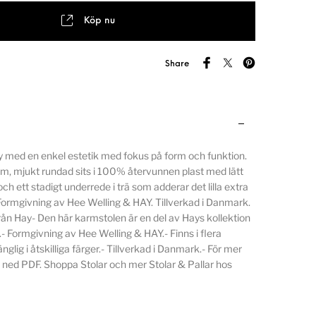
Köp nu
Share
 med en enkel estetik med fokus på form och funktion.
m, mjukt rundad sits i 100% återvunnen plast med lätt
h ett stadigt underrede i trä som adderar det lilla extra
 Formgivning av Hee Welling & HAY. Tillverkad i Danmark.
n Hay- Den här karmstolen är en del av Hays kollektion
.- Formgivning av Hee Welling & HAY.- Finns i flera
nglig i åtskilliga färger.- Tillverkad i Danmark.- För mer
 ned PDF. Shoppa Stolar och mer Stolar & Pallar hos