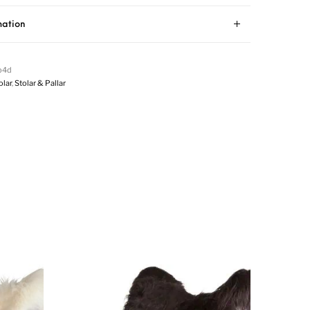
mation
b4d
olar
,
Stolar & Pallar