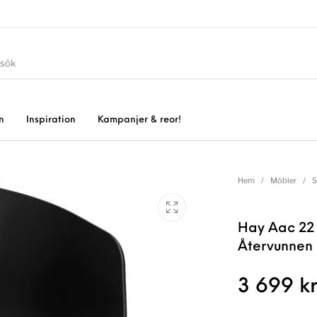
n
Inspiration
Kampanjer & reor!
Hem
/
Möbler
/
S
Hay Aac 22 
Återvunnen 
3 699
k