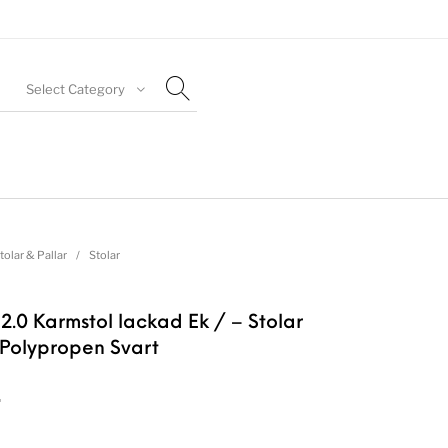
Select Category
tolar & Pallar
/
Stolar
2.0 Karmstol lackad Ek / – Stolar
Polypropen Svart
r