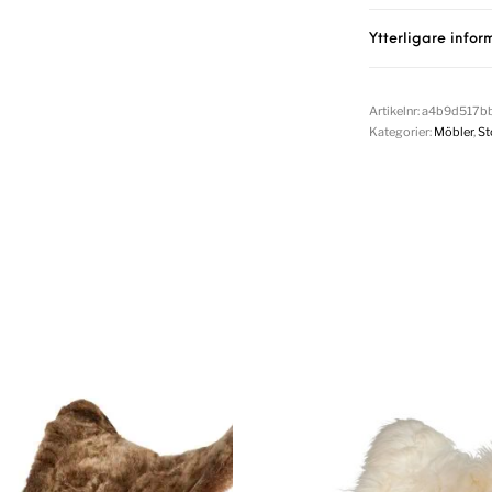
Ytterligare infor
Artikelnr:
a4b9d517b
Kategorier:
Möbler
,
St