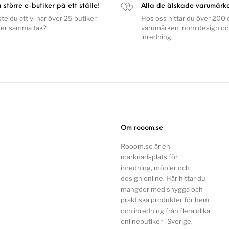
a större e-butiker på ett ställe!
Alla de älskade varumärk
ste du att vi har över 25 butiker
Hos oss hittar du över 200 o
er samma tak?
varumärken inom design o
inredning.
Om rooom.se
Rooom.se är en
marknadsplats för
inredning, möbler och
design online. Här hittar du
mängder med snygga och
praktiska produkter för hem
och inredning från flera olika
onlinebutiker i Sverige.