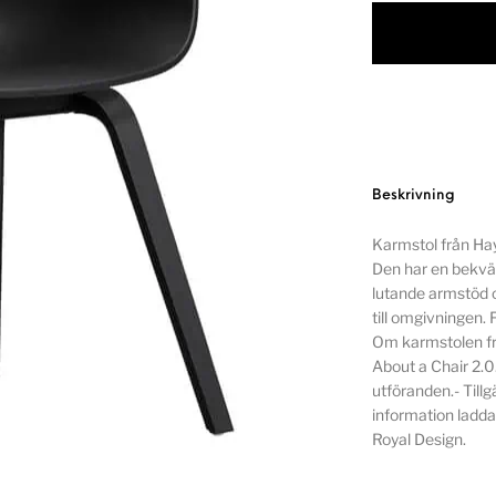
Beskrivning
Karmstol från Hay
Den har en bekvä
lutande armstöd oc
till omgivningen.
Om karmstolen frå
About a Chair 2.0
utföranden.- Tillgä
information ladda
Royal Design.