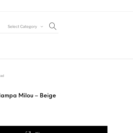
Select Category
rad
mlampa Milou – Beige