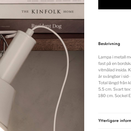
Beskrivning
Lampa i metall m
fast på en bordsk
vitmålad insida.
är svängbar i sid
Total längd från
5.5 cm. Svart te
180 cm. Sockel E2
Ytterligare infor