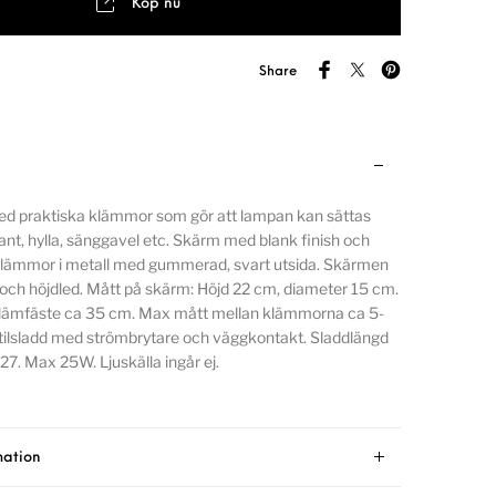
Köp nu
Share
ed praktiska klämmor som gör att lampan kan sättas
ant, hylla, sänggavel etc. Skärm med blank finish och
 Klämmor i metall med gummerad, svart utsida. Skärmen
- och höjdled. Mått på skärm: Höjd 22 cm, diameter 15 cm.
 klämfäste ca 35 cm. Max mått mellan klämmorna ca 5-
xtilsladd med strömbrytare och väggkontakt. Sladdlängd
7. Max 25W. Ljuskälla ingår ej.
mation