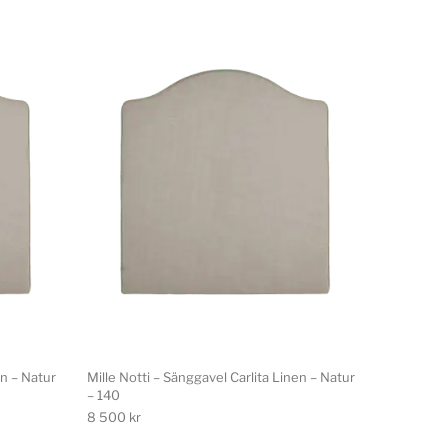
en – Natur
Mille Notti – Sänggavel Carlita Linen – Natur
– 140
8 500
kr