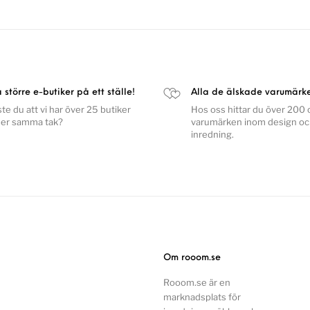
a större e-butiker på ett ställe!
Alla de älskade varumärk
ste du att vi har över 25 butiker
Hos oss hittar du över 200 o
er samma tak?
varumärken inom design o
inredning.
Om rooom.se
Rooom.se är en
marknadsplats för