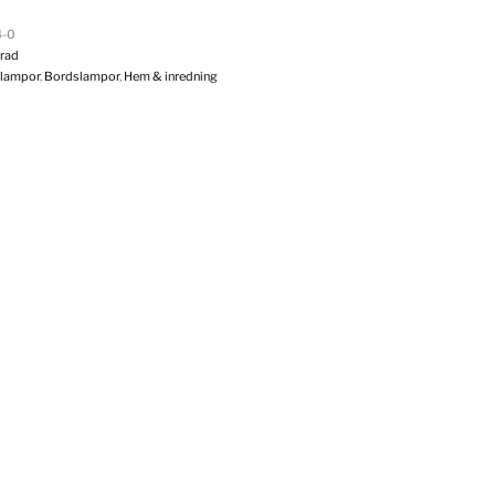
4-0
rad
 lampor
,
Bordslampor
,
Hem & inredning