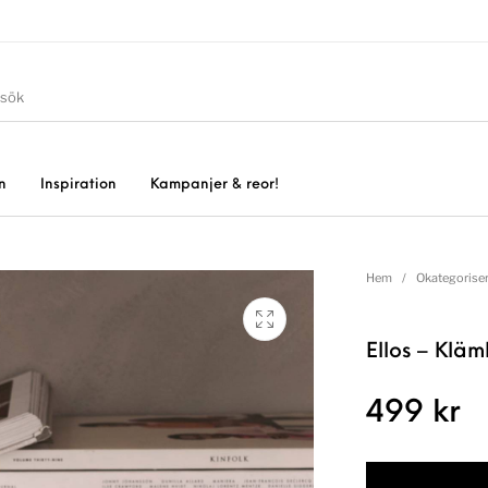
n
Inspiration
Kampanjer & reor!
Hem
/
Okategorise
Ellos – Klä
499
kr