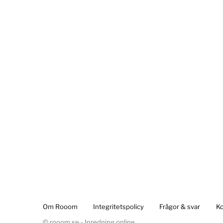
Om Rooom
Integritetspolicy
Frågor & svar
Ko
© rooom.se - Inredning online.