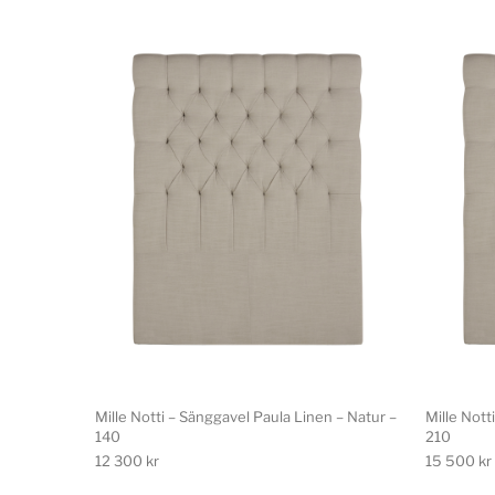
Mille Notti – Sänggavel Paula Linen – Natur –
Mille Nott
140
210
12 300
kr
15 500
kr