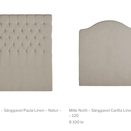
i – Sänggavel Paula Linen – Natur –
Mille Notti – Sänggavel Carlita Lin
– 120
8 100
kr