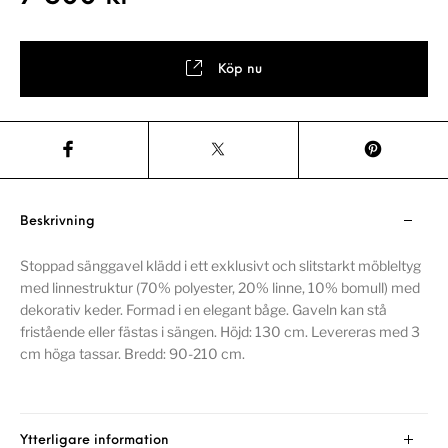
Köp nu
Beskrivning
Stoppad sänggavel klädd i ett exklusivt och slitstarkt möbleltyg
med linnestruktur (70% polyester, 20% linne, 10% bomull) med
dekorativ keder. Formad i en elegant båge. Gaveln kan stå
fristående eller fästas i sängen. Höjd: 130 cm. Levereras med 3
cm höga tassar. Bredd: 90-210 cm.
Ytterligare information