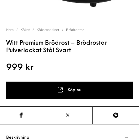
Hem
/
Köket
/
Köksmaskiner
/
Brödrostar
Witt Premium Brödrost – Brödrostar
Pulverlackat Stål Svart
999
kr
Köp nu
Beskrivning