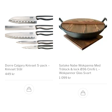
Satake Nabe Wokpanna Med
Dorre Calgary Knivset 5-pack –
Trälock & lock Ø36 Cm/6 L –
Knivset Stål
Wokpannor Glas Svart
449
kr
1 099
kr