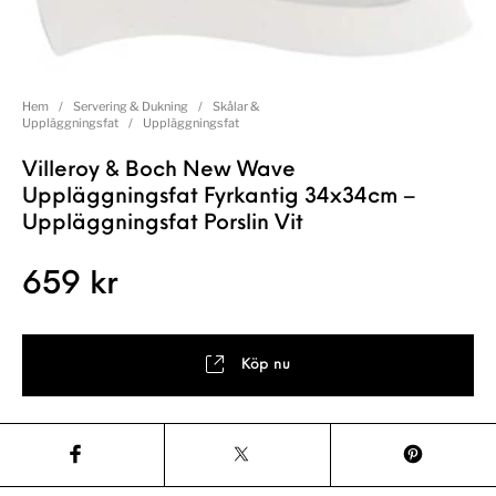
Hem
/
Servering & Dukning
/
Skålar &
Uppläggningsfat
/
Uppläggningsfat
Villeroy & Boch New Wave
Uppläggningsfat Fyrkantig 34x34cm –
Uppläggningsfat Porslin Vit
659
kr
Köp nu