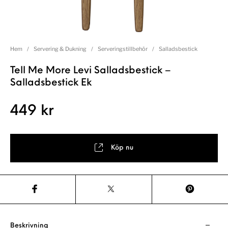
Hem
/
Servering & Dukning
/
Serveringstillbehör
/
Salladsbestick
Tell Me More Levi Salladsbestick –
Salladsbestick Ek
449
kr
Köp nu
Beskrivning