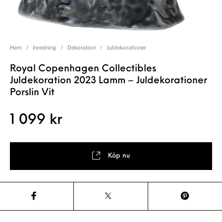
Hem
/
Inredning
/
Dekoration
/
Juldekorationer
Royal Copenhagen Collectibles
Juldekoration 2023 Lamm – Juldekorationer
Porslin Vit
1 099
kr
Köp nu