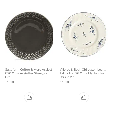
Sagaform Coffee & More Assiett
Villeroy & Boch Old Luxembourg
Ø20 Cm – Assietter Stengods
Tallrik Flat 26 Cm – Mattallrikar
Grå
Porslin Vit
159
kr
359
kr