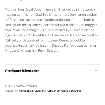
Muggen från Royal Copenhagen är tillverkad av räfflat porslin
med en tunn, handmålad linje längs kanten. Den har en vacker
tvåfärgad design med en iögonfallande logostämpel i botten.
Den har ett tidlöst uttryck perfekt för alla tillfällen. Om muggen
från Royal Copenhagen- Blå, handmålad linje.- Iögonfallande
logostämpel.- Från kollektionen Blueline.- Tillverkad av porslin.-
Räfflad yta. Skötselråd för muggen- Denna produkt tål
diskmaskin och mikrovågsugn. Shoppa Kaffekoppar och mer
Muggar & Koppar hos Royal Design.
Ytterligare information
Artikelnr:
5705140737452
Kategorier:
Kaffekoppar
,
Muggar & Koppar
,
Servering & Dukning