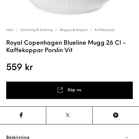
Hem
/
Servering & Dukning
/
Muggar & Koppar
/
Kaffekoppar
Royal Copenhagen Blueline Mugg 26 Cl –
Kaffekoppar Porslin Vit
559
kr
Köp nu
Beskrivning