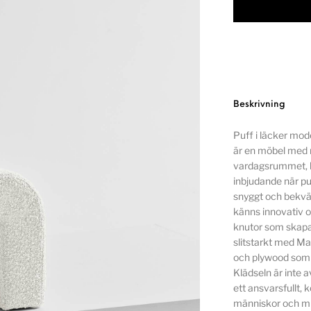
Beskrivning
Puff i läcker mo
är en möbel med 
vardagsrummet, bå
inbjudande när pu
snyggt och bekväm
känns innovativ o
knutor som skapar
slitstarkt med M
och plywood som 
Klädseln är inte 
ett ansvarsfullt, 
människor och mil