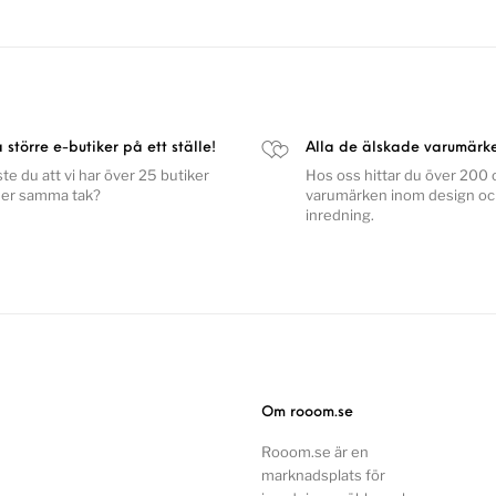
a större e-butiker på ett ställe!
Alla de älskade varumärk
ste du att vi har över 25 butiker
Hos oss hittar du över 200 o
er samma tak?
varumärken inom design o
inredning.
Om rooom.se
Rooom.se är en
marknadsplats för