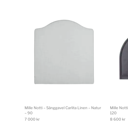
Mille Notti – Sänggavel Carlita Linen – Natur
Mille Not
– 90
120
7 000
kr
8 600
kr