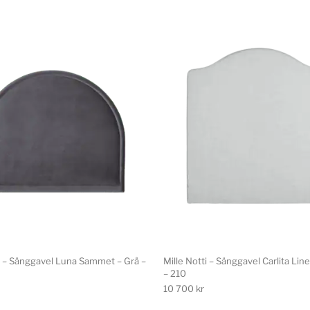
ti – Sänggavel Luna Sammet – Grå –
Mille Notti – Sänggavel Carlita Lin
– 210
10 700
kr