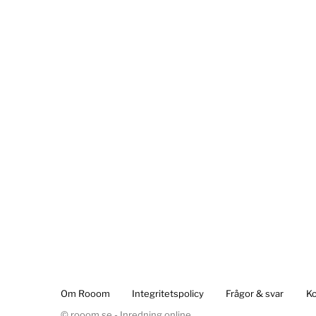
Om Rooom
Integritetspolicy
Frågor & svar
Ko
© rooom.se - Inredning online.