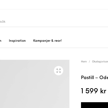
n
Inspiration
Kampanjer & reor!
Hem
/
Okategorise
Pastill – Od
1 599
kr