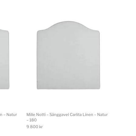
en – Natur
Mille Notti – Sänggavel Carlita Linen – Natur
– 180
9 800
kr