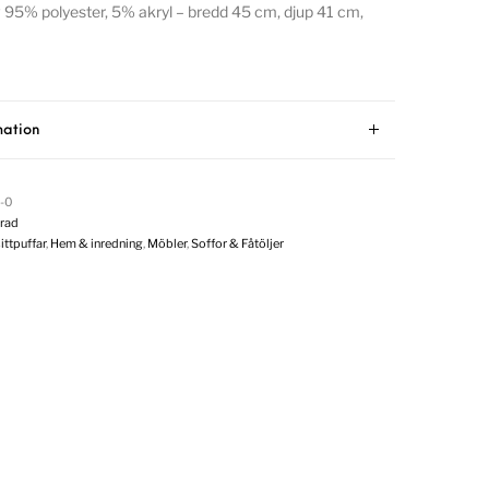
v 95% polyester, 5% akryl – bredd 45 cm, djup 41 cm,
mation
-0
rad
ittpuffar
,
Hem & inredning
,
Möbler
,
Soffor & Fåtöljer