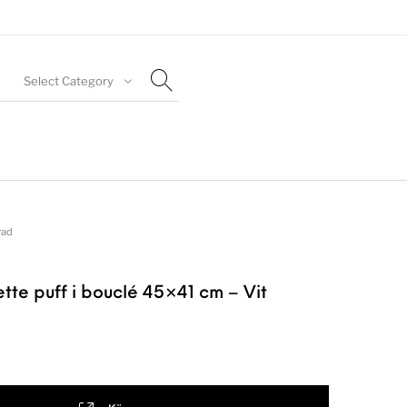
Select Category
rad
ette puff i bouclé 45×41 cm – Vit