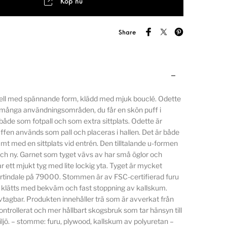
Köp nu
Share
dell med spännande form, klädd med mjuk bouclé. Odette
många användningsområden, du får en skön puff i
de som fotpall och som extra sittplats. Odette är
ffen används som pall och placeras i hallen. Det är både
t med en sittplats vid entrén. Den tilltalande u-formen
ch ny. Garnet som tyget vävs av har små öglor och
 ett mjukt tyg med lite lockig yta. Tyget är mycket
artindale på 79000. Stommen är av FSC-certifierad furu
klätts med bekväm och fast stoppning av kallskum.
avtagbar. Produkten innehåller trä som är avverkat från
kontrollerat och mer hållbart skogsbruk som tar hänsyn till
jö. – stomme: furu, plywood, kallskum av polyuretan –