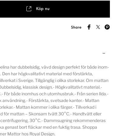
Köp nu
Share
lina har dubbelsidig, vävd design perfekt för både inom-
Den har högkvalitativt material med förstärkta,
llverkat i Sverige. Tillgänglig i olika storlekar. Om mattan
ubbelsidig, klassisk design.- Högkvalitativt material.-
.- För både inomhus och utomhusbruk.- Från serien Ilda.-
sk användning.- Förstärkta, svetsade kanter.- Mattan
rlekar.- Mattan kommer i olika färger.- Tillverkad i
d för mattan – Skonsam tvätt 30°C.- Handtvätt eller
n centrifugering, 30°C.- Dammsugning rekommenderas
ka genast bort fläckar med en fuktig trasa. Shoppa
mer Mattor hos Royal Design.