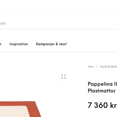
n
Inspiration
Kampanjer & reor!
Hem
/
Textil & Matt
Pappelina I
Plastmattor 
7 360
kr