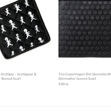
 Grytlapp – Grytlappar &
Tica Copenhagen Dot Skomatta M
r Bomull Svart
Dörrmattor Gummi Svart
549
kr