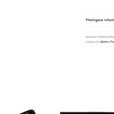
Ytterligare infor
Artikelnr:
06300e9fd
Kategorier:
Mattor
,
Pl