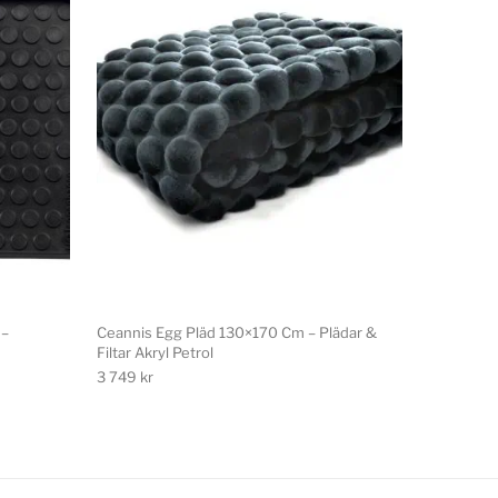
 –
Ceannis Egg Pläd 130×170 Cm – Plädar &
Filtar Akryl Petrol
3 749
kr