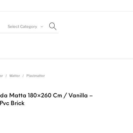
Select Category
or
/
Mattor
/
Plastmattor
lda Matta 180×260 Cm / Vanilla –
Pvc Brick