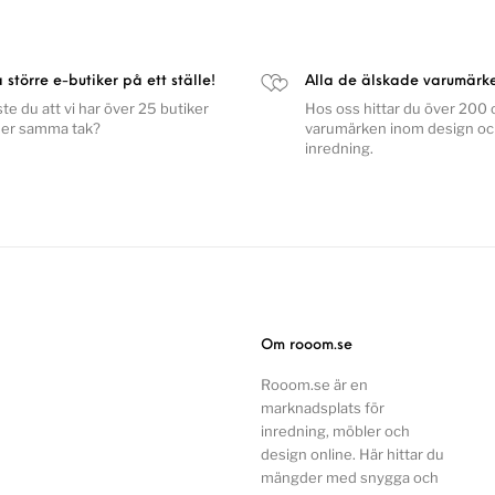
a större e-butiker på ett ställe!
Alla de älskade varumärk
ste du att vi har över 25 butiker
Hos oss hittar du över 200 o
er samma tak?
varumärken inom design o
inredning.
Om rooom.se
Rooom.se är en
marknadsplats för
inredning, möbler och
design online. Här hittar du
mängder med snygga och