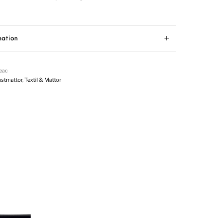
mation
eac
astmattor
,
Textil & Mattor