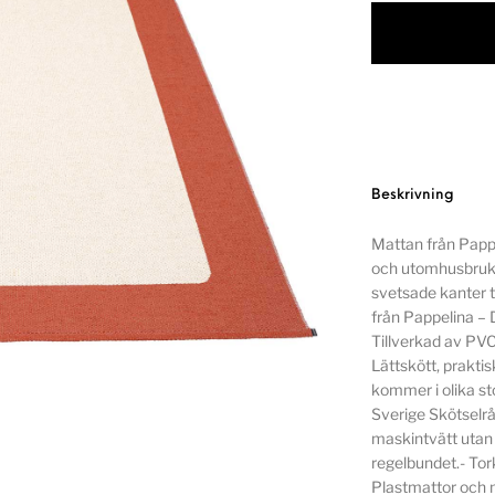
Beskrivning
Mattan från Pappe
och utomhusbruk. 
svetsade kanter ti
från Pappelina – D
Tillverkad av PVC
Lättskött, prakti
kommer i olika sto
Sverige Skötselrå
maskintvätt uta
regelbundet.- Tor
Plastmattor och 