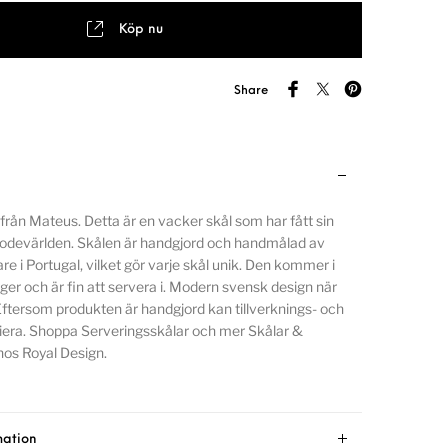
Köp nu
Share
från Mateus. Detta är en vacker skål som har fått sin
 modevärlden. Skålen är handgjord och handmålad av
e i Portugal, vilket gör varje skål unik. Den kommer i
ger och är fin att servera i. Modern svensk design när
ftersom produkten är handgjord kan tillverknings- och
iera. Shoppa Serveringsskålar och mer Skålar &
hos Royal Design.
mation