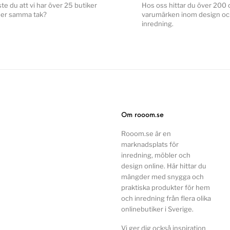
ste du att vi har över 25 butiker
Hos oss hittar du över 200 o
er samma tak?
varumärken inom design o
inredning.
Om rooom.se
Rooom.se är en
marknadsplats för
inredning, möbler och
design online. Här hittar du
mängder med snygga och
praktiska produkter för hem
och inredning från flera olika
onlinebutiker i Sverige.
Vi ger dig också inspiration