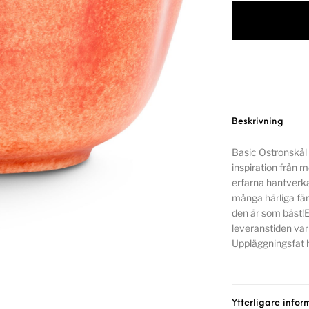
Beskrivning
Basic Ostronskål 
inspiration från
erfarna hantverkar
många härliga fär
den är som bäst!E
leveranstiden var
Uppläggningsfat 
Ytterligare infor