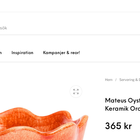
n
Inspiration
Kampanjer & reor!
Hem
/
Servering & 
Mateus Oyst
Keramik Or
365
kr