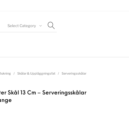
Select Category
Dukning
/
Skålar & Uppläggningsfat
/
Serveringsskålar
er Skål 13 Cm – Serveringsskålar
ange