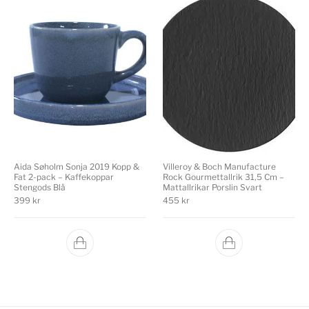
Villeroy & Boch Manufacture
Aida Søholm Sonja 2019 Kopp &
Rock Gourmettallrik 31,5 Cm –
Fat 2-pack – Kaffekoppar
Mattallrikar Porslin Svart
Stengods Blå
455
kr
399
kr