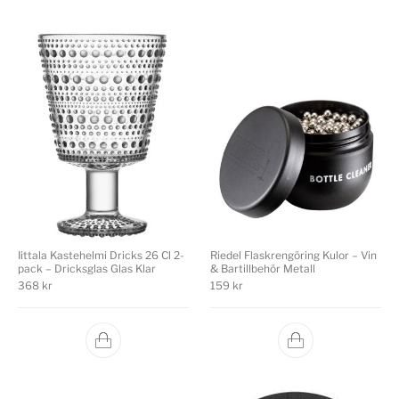
Iittala Kastehelmi Dricks 26 Cl 2-
Riedel Flaskrengöring Kulor – Vin
pack – Dricksglas Glas Klar
& Bartillbehör Metall
368
kr
159
kr