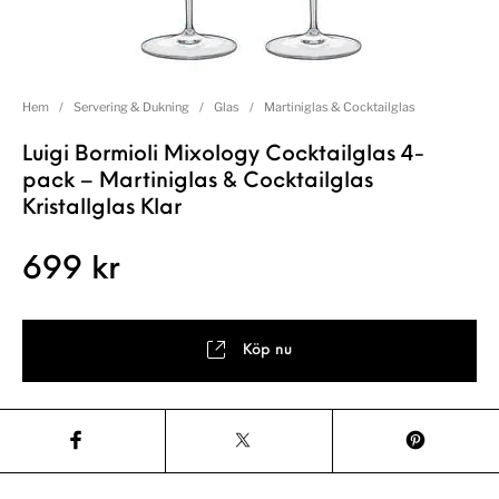
Hem
/
Servering & Dukning
/
Glas
/
Martiniglas & Cocktailglas
Luigi Bormioli Mixology Cocktailglas 4-
pack – Martiniglas & Cocktailglas
Kristallglas Klar
699
kr
Köp nu