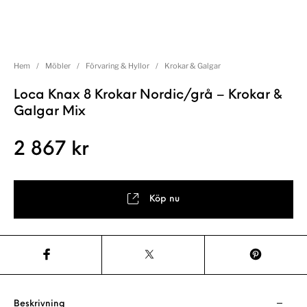
Hem
/
Möbler
/
Förvaring & Hyllor
/
Krokar & Galgar
Loca Knax 8 Krokar Nordic/grå – Krokar &
Galgar Mix
2 867
kr
Köp nu
Beskrivning