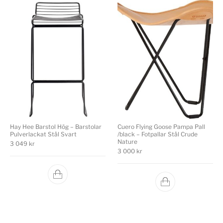
Hay Hee Barstol Hög – Barstolar
Cuero Flying Goose Pampa Pall
Pulverlackat Stål Svart
/black – Fotpallar Stål Crude
Nature
3 049
kr
3 000
kr