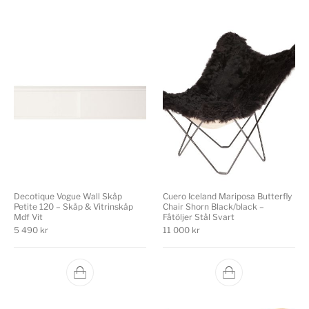
Decotique Vogue Wall Skåp
Cuero Iceland Mariposa Butterfly
Petite 120 – Skåp & Vitrinskåp
Chair Shorn Black/black –
Mdf Vit
Fåtöljer Stål Svart
5 490
kr
11 000
kr