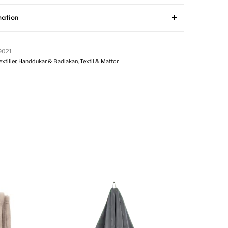
mation
9021
tilier
,
Handdukar & Badlakan
,
Textil & Mattor