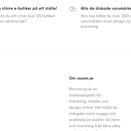
a större e-butiker på ett ställe!
Alla de älskade varumärk
ste du att vi har över 25 butiker
Hos oss hittar du över 200 o
er samma tak?
varumärken inom design o
inredning.
Om rooom.se
Rooom.se är en
marknadsplats för
inredning, möbler och
design online. Här hittar du
mängder med snygga och
praktiska produkter för hem
och inredning från flera olika