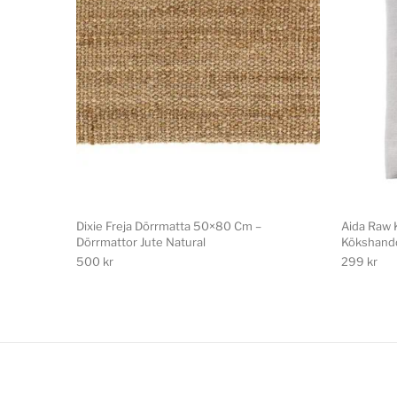
Dixie Freja Dörrmatta 50×80 Cm –
Aida Raw 
Dörrmattor Jute Natural
Kökshandd
500
kr
299
kr