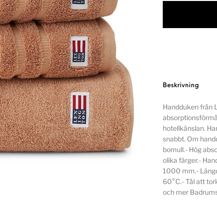
Beskrivning
Handduken från Le
absorptionsförmåg
hotellkänslan. H
snabbt. Om handdu
bomull.- Hög abs
olika färger.- Ha
1000 mm.- Längd
60°C.- Tål att to
och mer Badrumste