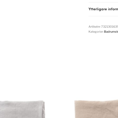
Ytterligare infor
Artikelnr:
732130163
Kategorier:
Badrumstex