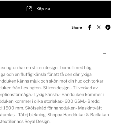
Köp nu
Share
xington har en stilren design i bomull med hög
a och en fluffig känsla för att få den där lyxiga
andduken känns mjuk och skön mot din hud och torkar
ken från Lexington- Stilren design.- Tillverkad av
orptionsförmåga.- Lyxig känsla.- Handduken kommer i
ndduken kommer i olika storlekar.- 600 GSM.- Bredd:
: 1500 mm. Skötselråd för handduken- Maskintvätt
rktumlas.- Tål ej blekning. Shoppa Handdukar & Badlakan
xtilier hos Royal Design.