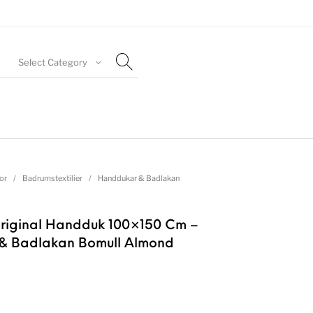
Select Category
or
/
Badrumstextilier
/
Handdukar & Badlakan
riginal Handduk 100×150 Cm –
& Badlakan Bomull Almond