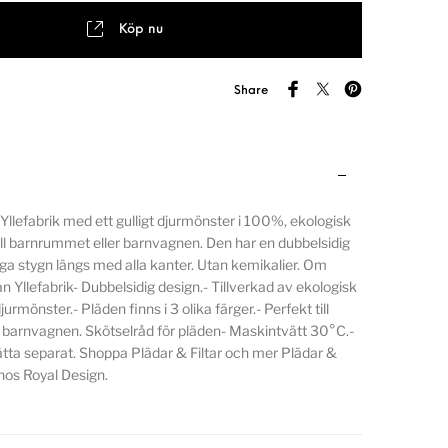
Köp nu
Share
 Yllefabrik med ett gulligt djurmönster i 100%, ekologisk
ill barnrummet eller barnvagnen. Den har en dubbelsidig
ga stygn längs med alla kanter. Utan kemikalier. Om
n Yllefabrik- Dubbelsidig design.- Tillverkad av ekologisk
jurmönster.- Pläden finns i 3 olika färger.- Perfekt till
 barnvagnen. Skötselråd för pläden- Maskintvätt 30°C.-
ätta separat. Shoppa Plädar & Filtar och mer Plädar &
os Royal Design.