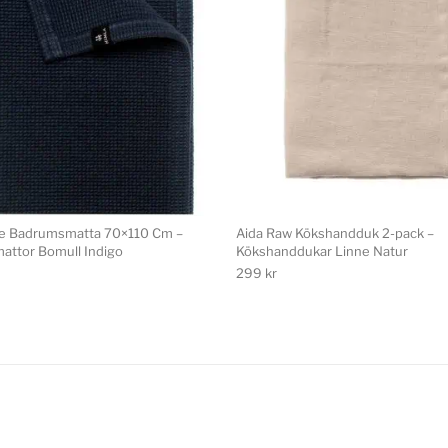
ve Badrumsmatta 70×110 Cm –
Aida Raw Kökshandduk 2-pack –
ttor Bomull Indigo
Kökshanddukar Linne Natur
299
kr