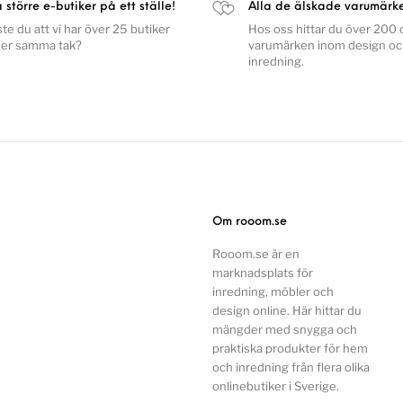
a större e-butiker på ett ställe!
Alla de älskade varumärk
ste du att vi har över 25 butiker
Hos oss hittar du över 200 o
er samma tak?
varumärken inom design o
inredning.
Om rooom.se
Rooom.se är en
marknadsplats för
inredning, möbler och
design online. Här hittar du
mängder med snygga och
praktiska produkter för hem
och inredning från flera olika
onlinebutiker i Sverige.