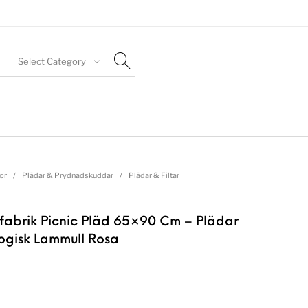
Select Category
or
/
Plädar & Prydnadskuddar
/
Plädar & Filtar
efabrik Picnic Pläd 65×90 Cm – Plädar
logisk Lammull Rosa