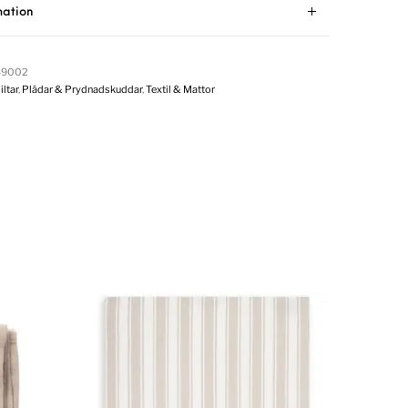
mation
49002
iltar
,
Plädar & Prydnadskuddar
,
Textil & Mattor