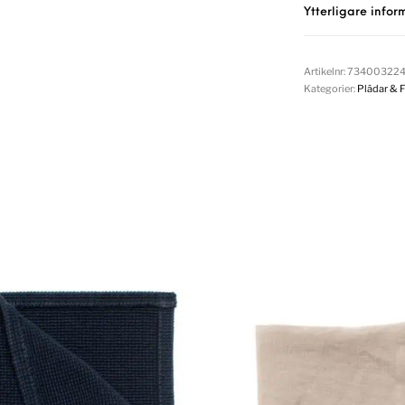
Ytterligare infor
Artikelnr:
73400322
Kategorier:
Plädar & F