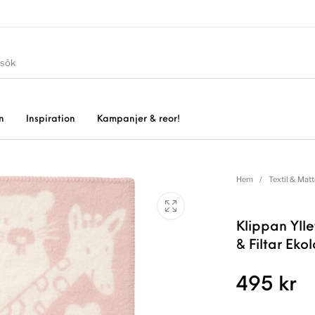
n
Inspiration
Kampanjer & reor!
Hem
/
Textil & Matt
Klippan Yll
& Filtar Eko
495
kr