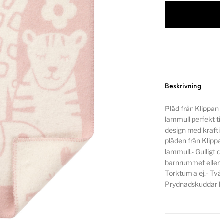
Beskrivning
Pläd från Klippan
lammull perfekt t
design med krafti
pläden från Klippa
lammull.- Gulligt d
barnrummet eller
Torktumla ej.- Tv
Prydnadskuddar h