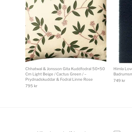
Chhatwal & Jonsson Gita Kuddfodral 50×50
Himla Lo
Cm Light Beige / Cactus Green / –
Badrumsma
Prydnadskuddar & Fodral Linne Rose
749
kr
795
kr