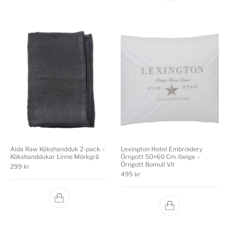
Aida Raw Kökshandduk 2-pack –
Lexington Hotel Embroidery
Kökshanddukar Linne Mörkgrå
Örngott 50×60 Cm /beige –
Örngott Bomull Vit
299
kr
495
kr