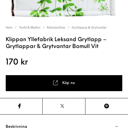
Hem
/
Textil & Mattor
/
Kökstextilier
/
Grytlappar & Grytvantar
Klippan Yllefabrik Leksand Grytlapp –
Grytlappar & Grytvantar Bomull Vit
170
kr
Köp nu
Beskrivning