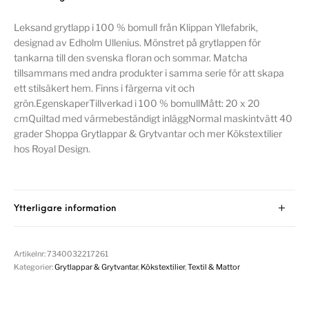
Leksand grytlapp i 100 % bomull från Klippan Yllefabrik,
designad av Edholm Ullenius. Mönstret på grytlappen för
tankarna till den svenska floran och sommar. Matcha
tillsammans med andra produkter i samma serie för att skapa
ett stilsäkert hem. Finns i färgerna vit och
grön.EgenskaperTillverkad i 100 % bomullMått: 20 x 20
cmQuiltad med värmebeständigt inläggNormal maskintvätt 40
grader Shoppa Grytlappar & Grytvantar och mer Kökstextilier
hos Royal Design.
Ytterligare information
Artikelnr:
7340032217261
Kategorier:
Grytlappar & Grytvantar
,
Kökstextilier
,
Textil & Mattor