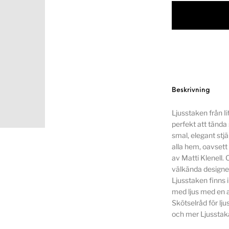
Beskrivning
Ljusstaken från I
perfekt att tända 
smal, elegant stjä
alla hem, oavsett
av Matti Klenell.
välkända designen
Ljusstaken finns i 
med ljus med en 
Skötselråd för l
och mer Ljusstaka