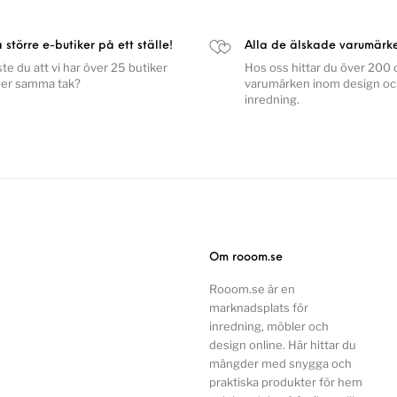
a större e-butiker på ett ställe!
Alla de älskade varumärk
ste du att vi har över 25 butiker
Hos oss hittar du över 200 o
er samma tak?
varumärken inom design o
inredning.
Om rooom.se
Rooom.se är en
marknadsplats för
inredning, möbler och
design online. Här hittar du
mängder med snygga och
praktiska produkter för hem