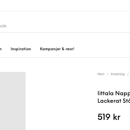
n
Inspiration
Kampanjer & reor!
Hem
/
Inredning
/
Iittala Napp
Lackerat Stå
519
kr