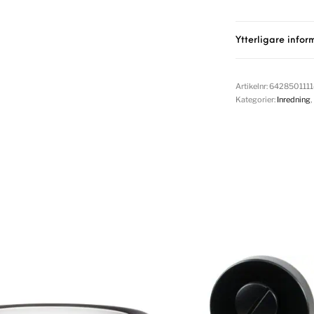
Ytterligare infor
Artikelnr:
6428501111
Kategorier:
Inredning
,