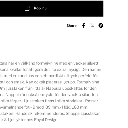
Köp nu
Share
ittala har en välkänd formgivning med en vacker siluett
sena kvällar för att göra det lite extra mysigt. Den har en
lk med en rund bas och ett nordiskt uttryck perfekt för
 stil och smak. Kan också placeras i grupp. Formgivning
 Om ljusstaken från Iittala- Nappula uppskattas för den
.- Nappula är också omtyckt för den vackra siluetten.-
olika färger.- Ljusstaken finns i olika storlekar.- Passar
avsmalnande fot.- Bredd: 89 mm.- Höjd: 183 mm.
jusstaken- Handdisk rekommenderas. Shoppa Ljusstakar
r & Ljuslyktor hos Royal Design.