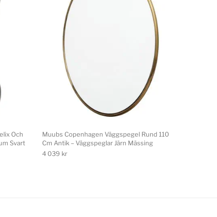
elix Och
Muubs Copenhagen Väggspegel Rund 110
ium Svart
Cm Antik – Väggspeglar Järn Mässing
4 039
kr