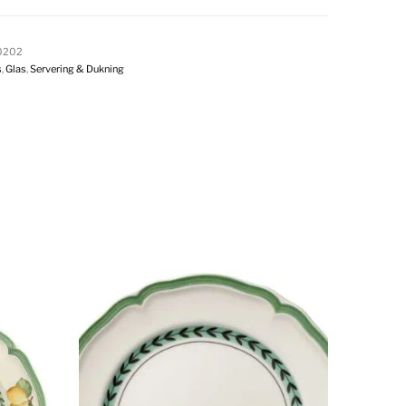
0202
s
,
Glas
,
Servering & Dukning