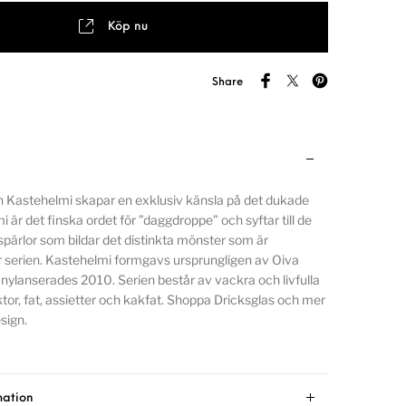
Köp nu
Share
n Kastehelmi skapar en exklusiv känsla på det dukade
 är det finska ordet för ”daggdroppe” och syftar till de
spärlor som bildar det distinkta mönster som är
serien. Kastehelmi formgavs ursprungligen av Oiva
nylanserades 2010. Serien består av vackra och livfulla
lyktor, fat, assietter och kakfat. Shoppa Dricksglas och mer
sign.
mation