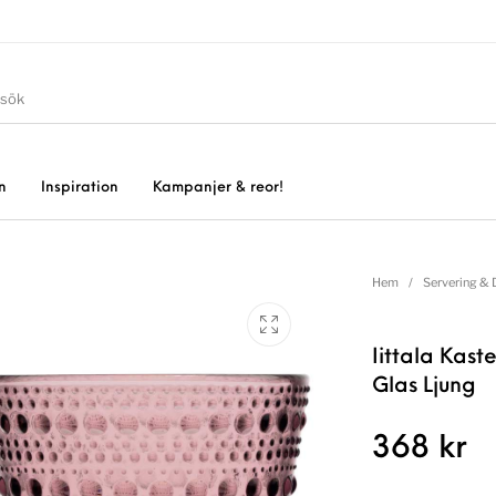
n
Inspiration
Kampanjer & reor!
Hem
/
Servering & 
Iittala Kast
Glas Ljung
368
kr