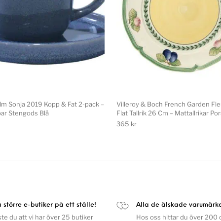
lm Sonja 2019 Kopp & Fat 2-pack –
Villeroy & Boch French Garden Fl
ar Stengods Blå
Flat Tallrik 26 Cm – Mattallrikar Po
365
kr
a större e-butiker på ett ställe!
Alla de älskade varumärk
ste du att vi har över 25 butiker
Hos oss hittar du över 200 o