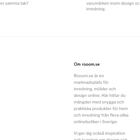
er samma tak?
varumärken inom design o
inredning.
Om rooom.se
Rooom.se är en
marknadsplats för
inredning, möbler och
design online. Här hittar du
mängder med snygga och
praktiska produkter för hem
och inredning från flera olika
onlinebutiker i Sverige.
Vi ger dig också inspiration
och kunskap om design och