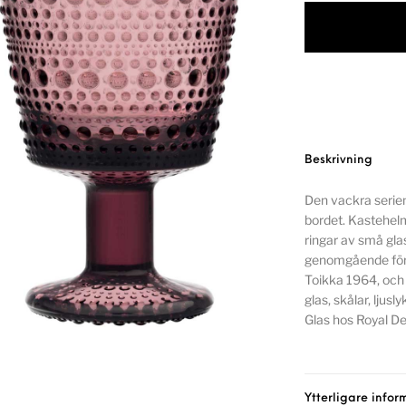
Beskrivning
Den vackra serie
bordet. Kastehelmi
ringar av små gla
genomgående för 
Toikka 1964, och 
glas, skålar, ljus
Glas hos Royal De
Ytterligare infor