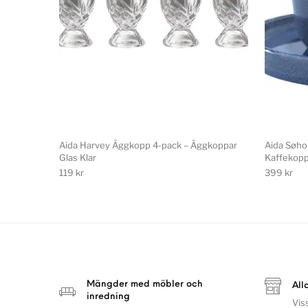
Aida Harvey Äggkopp 4-pack – Äggkoppar
Aida Søho
Glas Klar
Kaffekopp
119
kr
399
kr
Mängder med möbler och
All
inredning
Vis