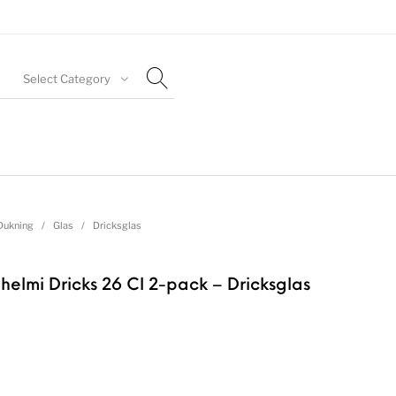
Select Category
Dukning
/
Glas
/
Dricksglas
ehelmi Dricks 26 Cl 2-pack – Dricksglas