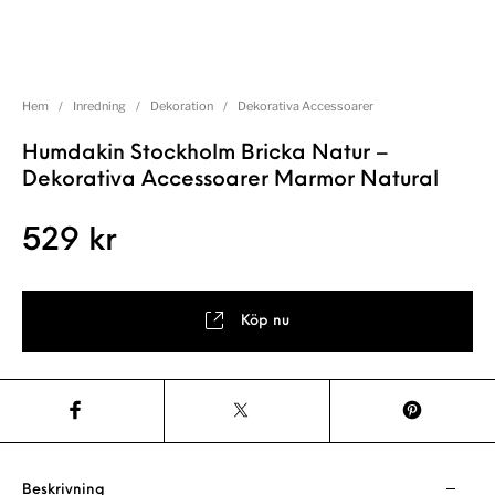
Hem
/
Inredning
/
Dekoration
/
Dekorativa Accessoarer
Humdakin Stockholm Bricka Natur –
Dekorativa Accessoarer Marmor Natural
529
kr
Köp nu
Beskrivning