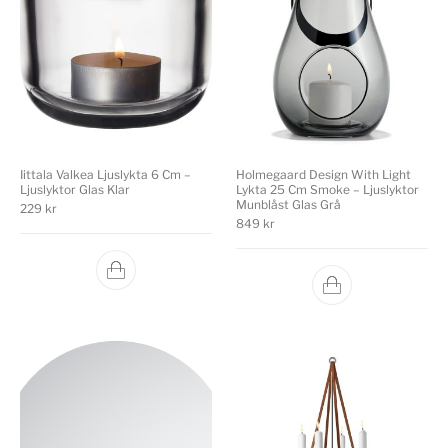
Iittala Valkea Ljuslykta 6 Cm –
Holmegaard Design With Light
Ljuslyktor Glas Klar
Lykta 25 Cm Smoke – Ljuslyktor
Munblåst Glas Grå
229
kr
849
kr