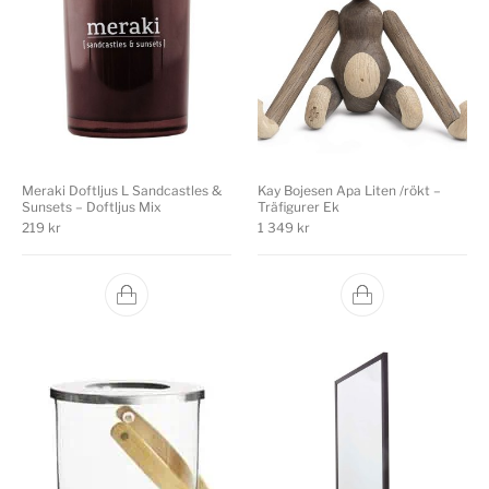
Meraki Doftljus L Sandcastles &
Kay Bojesen Apa Liten /rökt –
Sunsets – Doftljus Mix
Träfigurer Ek
219
kr
1 349
kr