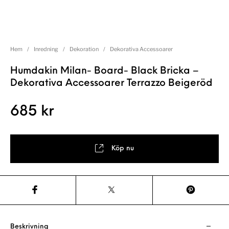
Hem
/
Inredning
/
Dekoration
/
Dekorativa Accessoarer
Humdakin Milan- Board- Black Bricka –
Dekorativa Accessoarer Terrazzo Beigeröd
685
kr
Köp nu
Beskrivning