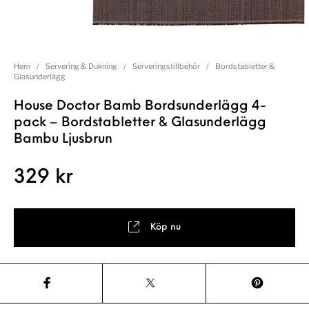
Hem
/
Servering & Dukning
/
Serveringstillbehör
/
Bordstabletter &
Glasunderlägg
House Doctor Bamb Bordsunderlägg 4-
pack – Bordstabletter & Glasunderlägg
Bambu Ljusbrun
329
kr
Köp nu