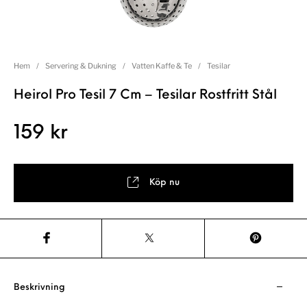
Hem
/
Servering & Dukning
/
Vatten Kaffe & Te
/
Tesilar
Heirol Pro Tesil 7 Cm – Tesilar Rostfritt Stål
159
kr
Köp nu
Beskrivning