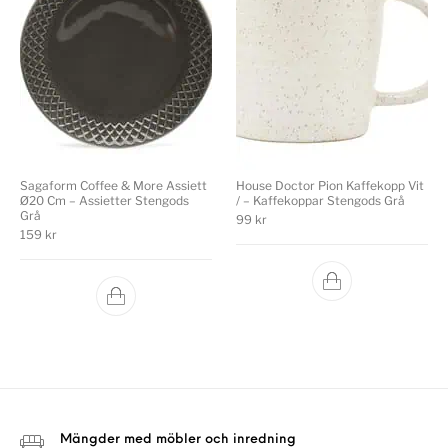
Sagaform Coffee & More Assiett
House Doctor Pion Kaffekopp Vit
Ø20 Cm – Assietter Stengods
/ – Kaffekoppar Stengods Grå
Grå
99
kr
159
kr
Mängder med möbler och inredning