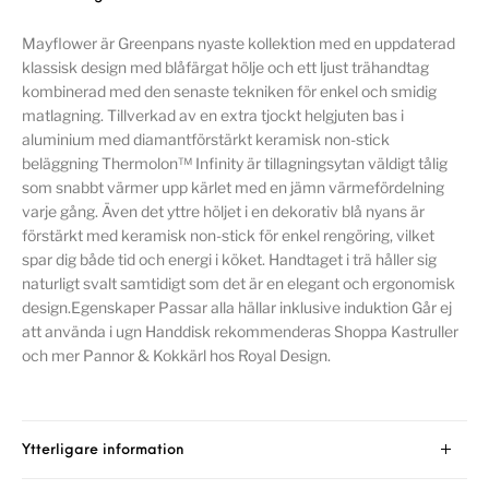
Mayflower är Greenpans nyaste kollektion med en uppdaterad
klassisk design med blåfärgat hölje och ett ljust trähandtag
kombinerad med den senaste tekniken för enkel och smidig
matlagning. Tillverkad av en extra tjockt helgjuten bas i
aluminium med diamantförstärkt keramisk non-stick
beläggning Thermolon™ Infinity är tillagningsytan väldigt tålig
som snabbt värmer upp kärlet med en jämn värmefördelning
varje gång. Även det yttre höljet i en dekorativ blå nyans är
förstärkt med keramisk non-stick för enkel rengöring, vilket
spar dig både tid och energi i köket. Handtaget i trä håller sig
naturligt svalt samtidigt som det är en elegant och ergonomisk
design.Egenskaper Passar alla hällar inklusive induktion Går ej
att använda i ugn Handdisk rekommenderas Shoppa Kastruller
och mer Pannor & Kokkärl hos Royal Design.
Ytterligare information