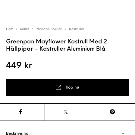
Hem
/
Köket
/
Pannor & Kokkärl
/
Kastruller
Greenpan Mayflower Kastrull Med 2
Hällpipar – Kastruller Aluminium Blå
449
kr
Köp nu
Beskrivning