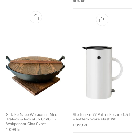
404
kr
Satake Nabe Wokpanna Med
Stelton Em77 Vattenkokare 1,5 L
Trälock & lock Ø36 Cm/6 L –
– Vattenkokare Plast Vit
Wokpannor Glas Svart
1 099
kr
1 099
kr