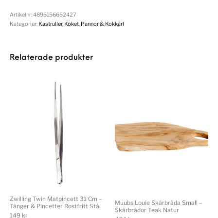
Artikelnr:
4895156652427
Kategorier:
Kastruller
,
Köket
,
Pannor & Kokkärl
Relaterade produkter
Zwilling Twin Matpincett 31 Cm –
Muubs Louie Skärbräda Small –
Tänger & Pincetter Rostfritt Stål
Skärbrädor Teak Natur
149
kr