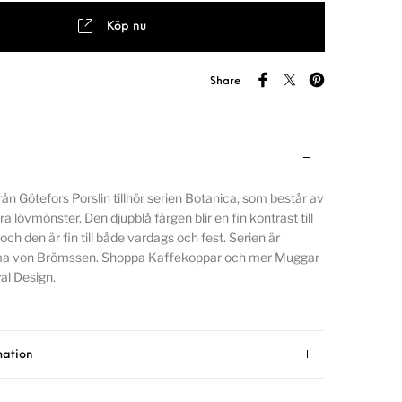
Köp nu
Share
ån Götefors Porslin tillhör serien Botanica, som består av
lövmönster. Den djupblå färgen blir en fin kontrast till
 och den är fin till både vardags och fest. Serien är
a von Brömssen. Shoppa Kaffekoppar och mer Muggar
al Design.
mation