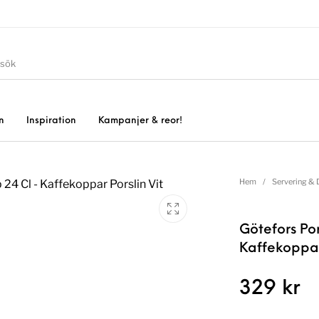
n
Inspiration
Kampanjer & reor!
Hem
/
Servering & 
Götefors Po
Kaffekoppar 
329
kr