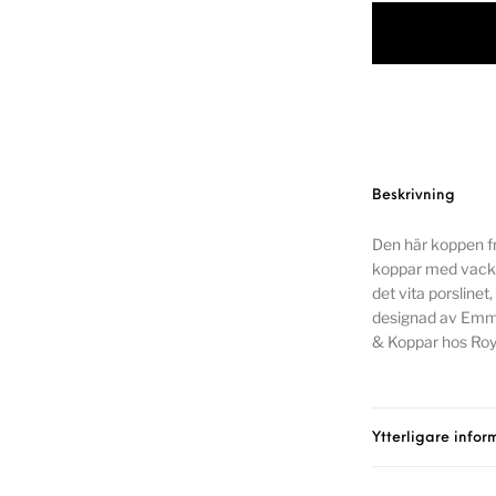
Beskrivning
Den här koppen fr
koppar med vackra 
det vita porslinet,
designad av Emm
& Koppar hos Roy
Ytterligare infor