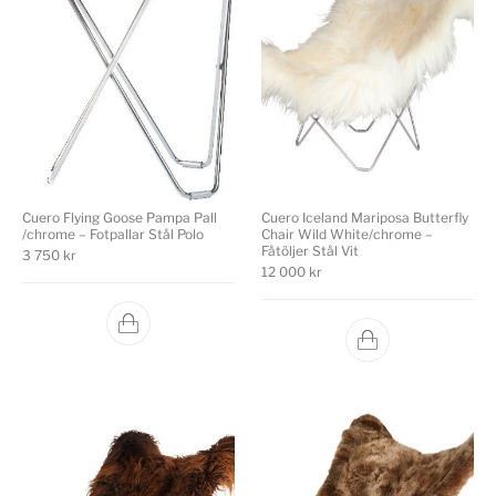
Cuero Flying Goose Pampa Pall
Cuero Iceland Mariposa Butterfly
/chrome – Fotpallar Stål Polo
Chair Wild White/chrome –
Fåtöljer Stål Vit
3 750
kr
12 000
kr