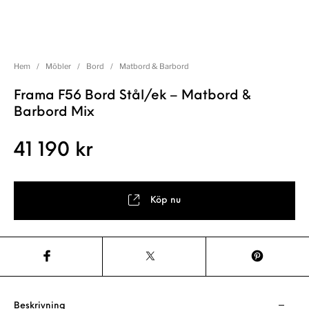
Hem
/
Möbler
/
Bord
/
Matbord & Barbord
Frama F56 Bord Stål/ek – Matbord &
Barbord Mix
41 190
kr
Köp nu
Beskrivning