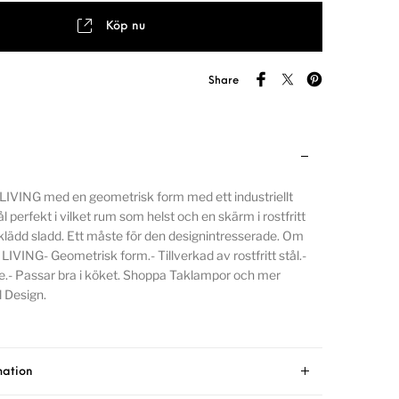
Köp nu
Share
LIVING med en geometrisk form med ett industriellt
stål perfekt i vilket rum som helst och en skärm i rostfritt
lklädd sladd. Ett måste för den designintresserade. Om
LIVING- Geometrisk form.- Tillverkad av rostfritt stål.-
nte.- Passar bra i köket. Shoppa Taklampor och mer
 Design.
mation