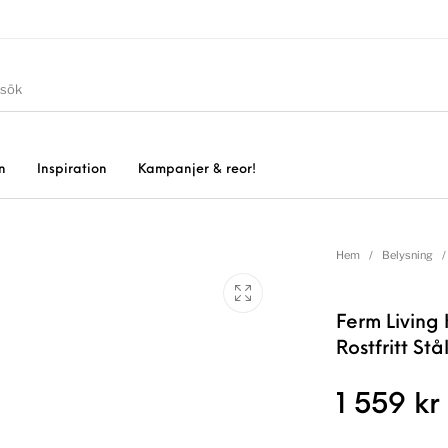
n
Inspiration
Kampanjer & reor!
Hem
/
Belysning
/
Ferm Living
Rostfritt Stå
1 559
kr