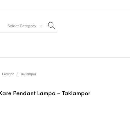
Select Category
Lampor
/
Taklampor
 Kare Pendant Lampa – Taklampor
l