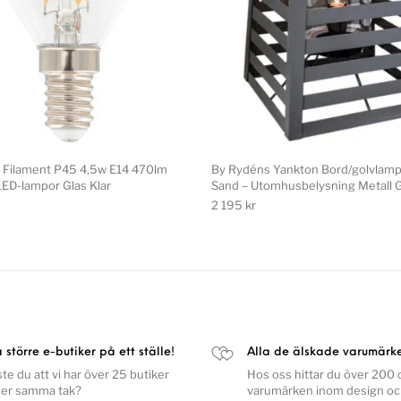
 Filament P45 4,5w E14 470lm
By Rydéns Yankton Bord/golvlamp
LED-lampor Glas Klar
Sand – Utomhusbelysning Metall 
2 195
kr
a större e-butiker på ett ställe!
Alla de älskade varumärk
ste du att vi har över 25 butiker
Hos oss hittar du över 200 o
er samma tak?
varumärken inom design o