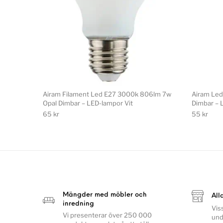
Airam Filament Led E27 3000k 806lm 7w
Airam Led
Opal Dimbar – LED-lampor Vit
Dimbar – 
65
kr
55
kr
Mängder med möbler och
All
inredning
Vis
Vi presenterar över 250 000
und