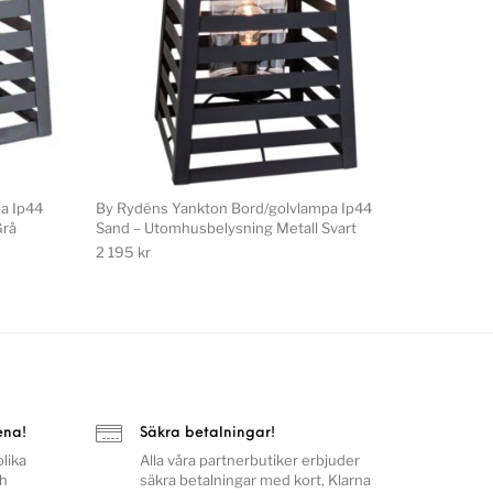
a Ip44
By Rydéns Yankton Bord/golvlampa Ip44
Grå
Sand – Utomhusbelysning Metall Svart
2 195
kr
ena!
Säkra betalningar!
lika
Alla våra partnerbutiker erbjuder
ch
säkra betalningar med kort, Klarna