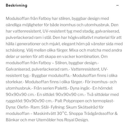
Beskrivning
Modulsoffan från Fatboy har stilren, byggbar design med
oändliga möjligheter för både inomhus och utomhusbruk. Den
har vattenresistent, UV-resistent tyg med stadig, galvaniserad,
pulverlackerad ram i stål. Den har högkvalitativt material för att
hålla i generationer och mjukt, elegant hörn på vänster sida med
schäslong. Välj mellan olika färger. Mixa och matcha med andra
delar ur serien för att skapa en vacker kombination. Om
modulsoffan från Fatboy – Stilren, byggbar design.-
Galvaniserad, pulverlackerad ram.- Vattenresistent, UV-
resistent tyg.- Byggbar modulsoffa.- Modulsoffan finns i olika
storlekar.- Modulsoffan finns i olika färger.- För inomhus- och
utomhusbruk.- Från serien Paletti.- Dyna ingår.- En hörndel:
90x90x90 cm.- En sittdel: 90x90x90 cm.- Två sittdelar med
ryggstöd: 90x90x90 cm.- Pall: Polypropen och termoplast-
Dyna: Olefin- Ram: Stål- Fyllning: Skum Skötselråd för
modulsoffan – Maskintvätt 30°C. Shoppa Trädgårdssoffor &
Bänkar och mer Utemöbler hos Royal Design.