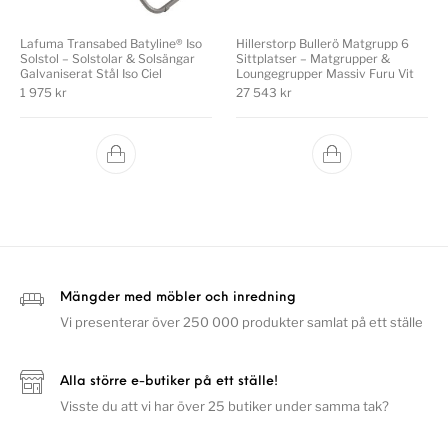
Lafuma Transabed Batyline® Iso
Hillerstorp Bullerö Matgrupp 6
Solstol – Solstolar & Solsängar
Sittplatser – Matgrupper &
Galvaniserat Stål Iso Ciel
Loungegrupper Massiv Furu Vit
1 975
kr
27 543
kr
Mängder med möbler och inredning
Vi presenterar över 250 000 produkter samlat på ett ställe
Alla större e-butiker på ett ställe!
Visste du att vi har över 25 butiker under samma tak?