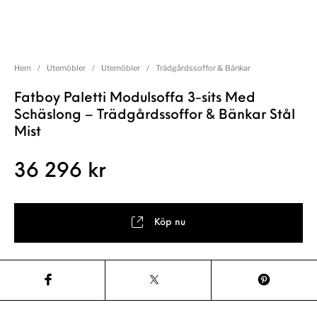
Hem
/
Utemöbler
/
Utemöbler
/
Trädgårdssoffor & Bänkar
Fatboy Paletti Modulsoffa 3-sits Med
Schäslong – Trädgårdssoffor & Bänkar Stål
Mist
36 296
kr
Köp nu