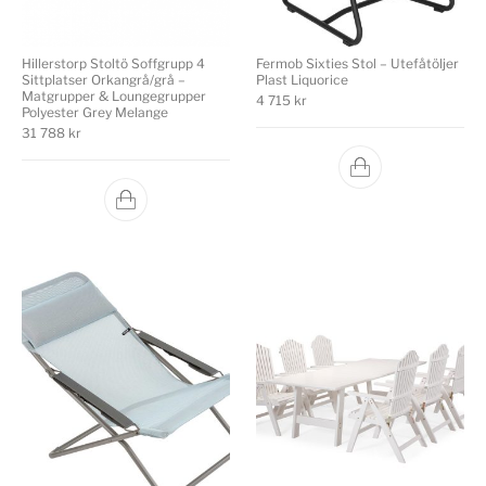
Hillerstorp Stoltö Soffgrupp 4
Fermob Sixties Stol – Utefåtöljer
Sittplatser Orkangrå/grå –
Plast Liquorice
Matgrupper & Loungegrupper
4 715
kr
Polyester Grey Melange
31 788
kr