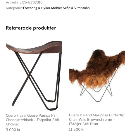
Artikelnr:
cf7b4c757310
Kategorier:
Förvaring & Hyllor
,
Möbler
,
Skåp & Vitrinskåp
Relaterade produkter
Cuero Iceland Mariposa Butterfly
Cuero Flying Goose Pampa Pall
Chair Wild Brown/chrome –
Chocolate/black – Fotpallar Stål
Fåtöljer Stål Brun
Choklad
11 500
kr
3 000
kr