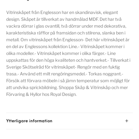
Vitrinskåpet från Englesson har en skandinavisk, elegant
design. Skåpet är tillverkat av handmålad MDF. Det har två
vackra dörrar i glas ovantill, två dörrar under med dekorativa,
karakteristiska räfflor på framsidan och stilrena, slanka ben i
metall. Om vitrinskåpet från Englesson- Det här vitrinskåpet är
en del av Englessons kollektion Line.- Vitrinskåpet kommer i
olika modeller.- Vitrinskåpet kommer i olika färger.- Line
uppskattas för den höga kvaliteten och hantverket.- Tillverkat i
Sverige Skötselråd för vitrinskåpet- Rengör med en fuktig
trasa.- Använd ett milt rengöringsmedel.- Torkas noggrant.-
Försök att förvara möbeln i så jämn temperatur som möjligt för
att undvika sprickbildning. Shoppa Skåp & Vitrinskåp och mer
Förvaring & Hyllor hos Royal Design.
Ytterligare information