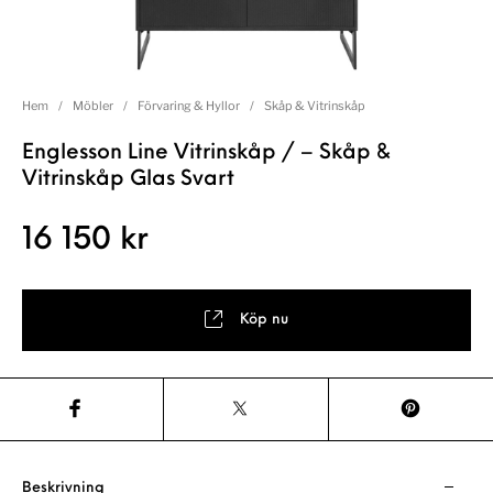
Hem
/
Möbler
/
Förvaring & Hyllor
/
Skåp & Vitrinskåp
Englesson Line Vitrinskåp / – Skåp &
Vitrinskåp Glas Svart
16 150
kr
Köp nu
Beskrivning