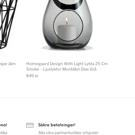
rgar Järn
Holmegaard Design With Light Lykta 25 Cm
Smoke – Ljuslyktor Munblåst Glas Grå
849
kr
ena!
Säkra betalningar!
lika
Alla våra partnerbutiker erbjuder