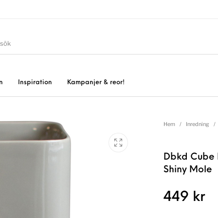
n
Inspiration
Kampanjer & reor!
Hem
/
Inredning
/
Dbkd Cube K
Shiny Mole
449
kr