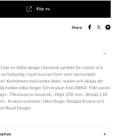
Köp nu
Share
har en tidlös design i keramik perfekt för växter och
 en fyrkantig, mjukt kurvad form som harmoniskt
et. Kombinera med andra delar i serien och skapa din
Välj mellan olika färger. Om krukan från DBKD- Från serien
sign.- Tillverkad av keramik.- Höjd: 250 mm.- Bredd: 130
m.- Krukan kommer i olika färger. Shoppa Krukor och
os Royal Design.
mation