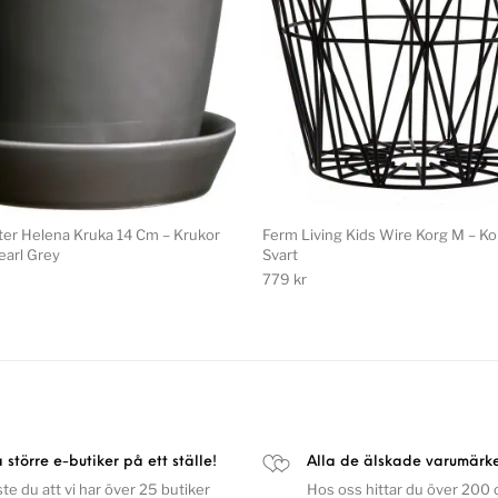
ter Helena Kruka 14 Cm – Krukor
Ferm Living Kids Wire Korg M – Ko
earl Grey
Svart
779
kr
a större e-butiker på ett ställe!
Alla de älskade varumärk
ste du att vi har över 25 butiker
Hos oss hittar du över 200 o