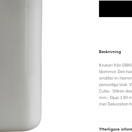
Beskrivning
Krukan från DBKD 
blommor. Den har
smälter in i hemm
personliga look. 
Cube.- Stilren de
mm.- Djup: 130 m
mer Dekoration h
Ytterligare infor