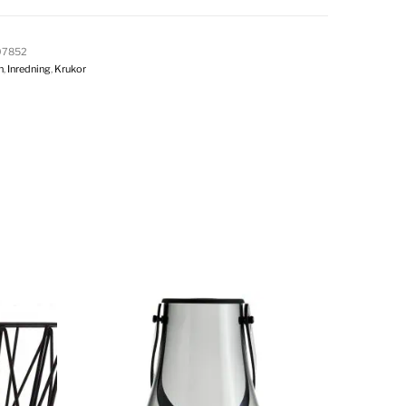
07852
n
,
Inredning
,
Krukor