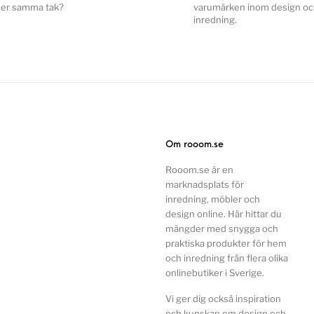
er samma tak?
varumärken inom design o
inredning.
Om rooom.se
Rooom.se är en
marknadsplats för
inredning, möbler och
design online. Här hittar du
mängder med snygga och
praktiska produkter för hem
och inredning från flera olika
onlinebutiker i Sverige.
Vi ger dig också inspiration
och kunskap om design och