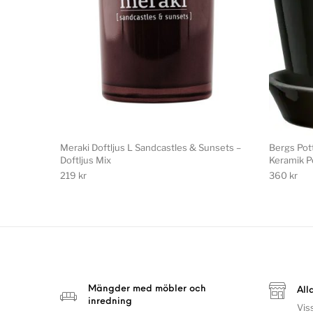
Meraki Doftljus L Sandcastles & Sunsets –
Bergs Pot
Doftljus Mix
Keramik P
219
kr
360
kr
Mängder med möbler och
All
inredning
Vis