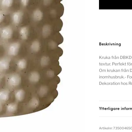
Beskrivning
Kruka från DBKD 
textur. Perfekt 
Om krukan från DB
inomhusbruk.- F
Dekoration hos Ro
Ytterligare infor
Artikelnr:
735004650