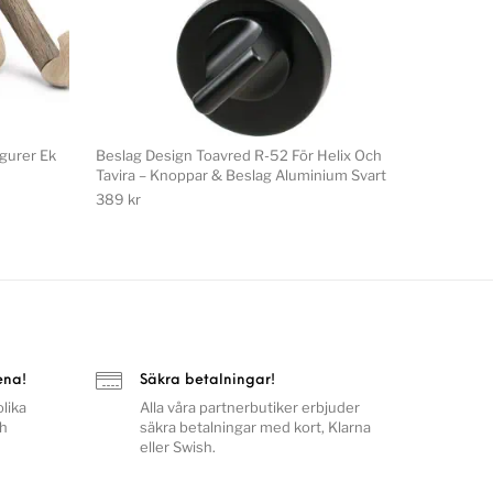
igurer Ek
Beslag Design Toavred R-52 För Helix Och
Tavira – Knoppar & Beslag Aluminium Svart
389
kr
ena!
Säkra betalningar!
lika
Alla våra partnerbutiker erbjuder
ch
säkra betalningar med kort, Klarna
eller Swish.