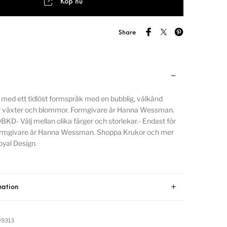
Köp nu
Share
med ett tidlöst formspråk med en bubblig, välkänd
för växter och blommor. Formgivare är Hanna Wessman.
KD- Välj mellan olika färger och storlekar.- Endast för
ormgivare är Hanna Wessman. Shoppa Krukor och mer
yal Design.
mation
9313