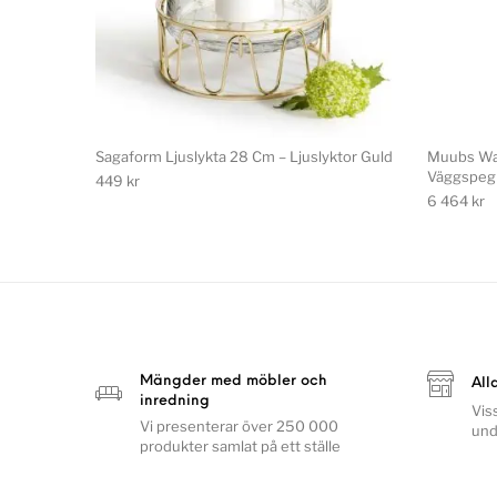
Sagaform Ljuslykta 28 Cm – Ljuslyktor Guld
Muubs Wa
Väggspegl
449
kr
6 464
kr
Mängder med möbler och
All
inredning
Vis
Vi presenterar över 250 000
und
produkter samlat på ett ställe