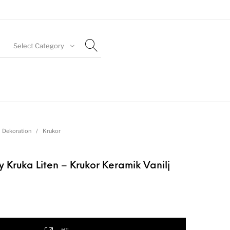
Select Category
Dekoration
/
Krukor
 Kruka Liten – Krukor Keramik Vanilj