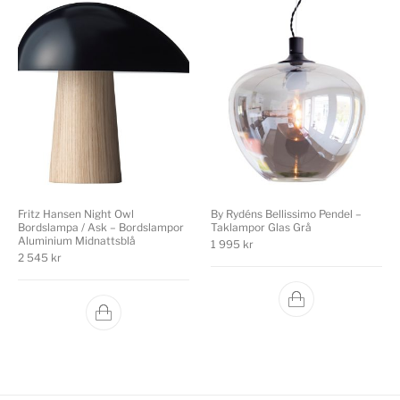
Fritz Hansen Night Owl
By Rydéns Bellissimo Pendel –
Bordslampa / Ask – Bordslampor
Taklampor Glas Grå
Aluminium Midnattsblå
1 995
kr
2 545
kr