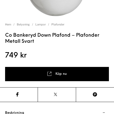
Hem
/
Belysning
/
Lampor
/
Plafonder
Co Bankeryd Down Plafond – Plafonder
Metall Svart
749
kr
Köp nu
Beskrivning