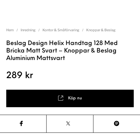
Hem
/
Inredning
/
Kontor & Småförvaring
/
Knoppar & Beslag
Beslag Design Helix Handtag 128 Med
Bricka Matt Svart – Knoppar & Beslag
Aluminium Mattsvart
289
kr
Köp nu