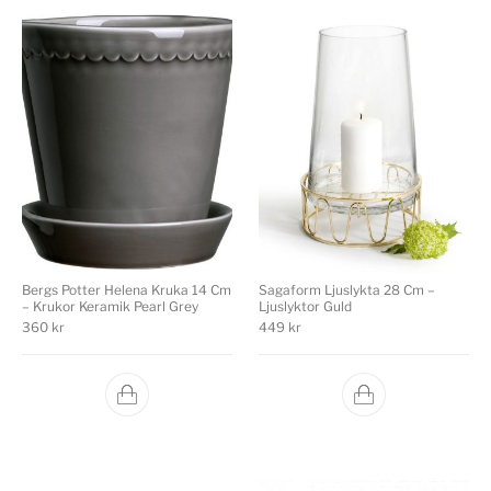
Bergs Potter Helena Kruka 14 Cm
Sagaform Ljuslykta 28 Cm –
– Krukor Keramik Pearl Grey
Ljuslyktor Guld
360
kr
449
kr