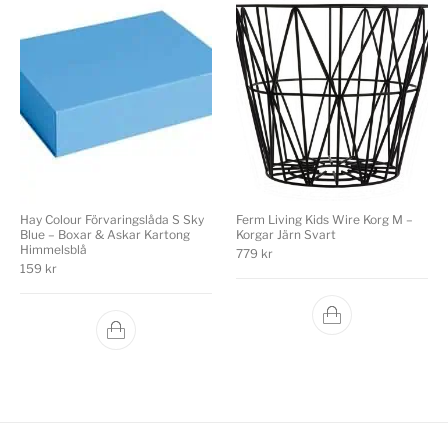
Hay Colour Förvaringslåda S Sky
Ferm Living Kids Wire Korg M –
Blue – Boxar & Askar Kartong
Korgar Järn Svart
Himmelsblå
779
kr
159
kr