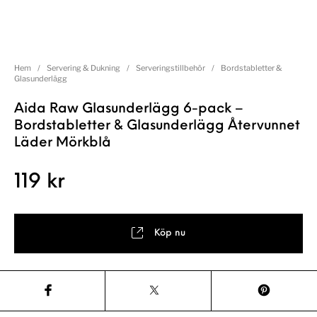
Hem
/
Servering & Dukning
/
Serveringstillbehör
/
Bordstabletter &
Glasunderlägg
Aida Raw Glasunderlägg 6-pack –
Bordstabletter & Glasunderlägg Återvunnet
Läder Mörkblå
119
kr
Köp nu