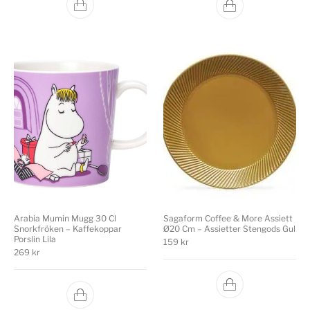
Sagaform Coffee & More Assiett
Arabia Mumin Mugg 30 Cl
Ø20 Cm – Assietter Stengods Gul
Snorkfröken – Kaffekoppar
Porslin Lila
159
kr
269
kr