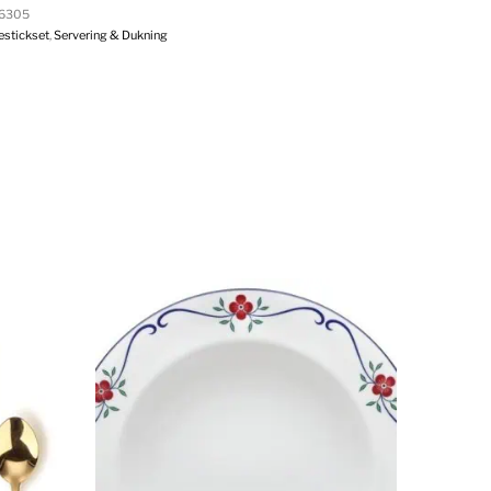
6305
estickset
,
Servering & Dukning