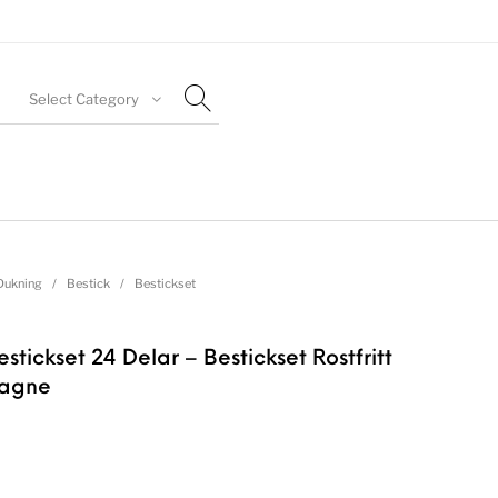
Select Category
Dukning
/
Bestick
/
Bestickset
tickset 24 Delar – Bestickset Rostfritt
pagne