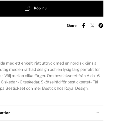
Köp nu
Share
ida med ett enkelt, rått uttryck med en nordisk känsla.
dtag med en räfflad design och en lyxig färg perfekt för
. Välj mellan olika färger. Om besticksetet från Aida- 6
.- 6 skedar.- 6 teskedar. Skötselråd för besticksetet- Tål
pa Bestickset och mer Bestick hos Royal Design.
mation