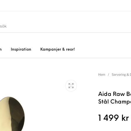
n
Inspiration
Kampanjer & reor!
Hem
/
Servering & 
Aida Raw Bes
Stål Cham
1 499
kr