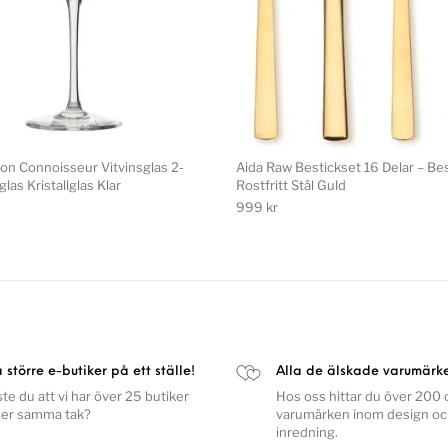
ion Connoisseur Vitvinsglas 2-
Aida Raw Bestickset 16 Delar – Be
glas Kristallglas Klar
Rostfritt Stål Guld
999
kr
a större e-butiker på ett ställe!
Alla de älskade varumärk
ste du att vi har över 25 butiker
Hos oss hittar du över 200 o
er samma tak?
varumärken inom design o
inredning.