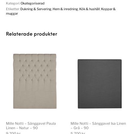
Kategori:
Okategoriserad
Etiketter:
Dukning & Servering
,
Hem & inredning
,
Kök & hushåll
,
Koppar &
muggar
Relaterade produkter
Mille Notti – Sänggavel Paula
Mille Notti – Sänggavel Isa Linen
Linen – Natur – 90
– Grå – 90
9 700
kr
5 700
kr