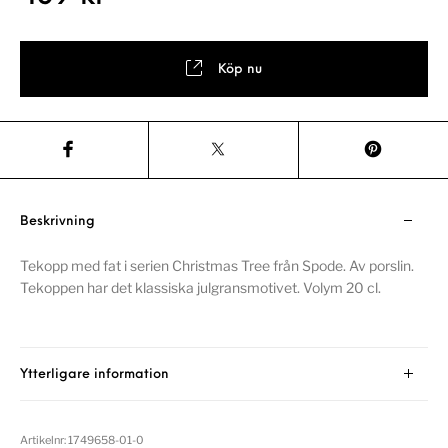
Köp nu
Beskrivning
Tekopp med fat i serien Christmas Tree från Spode. Av porslin.
Tekoppen har det klassiska julgransmotivet. Volym 20 cl.
Ytterligare information
Artikelnr:
1749658-01-0