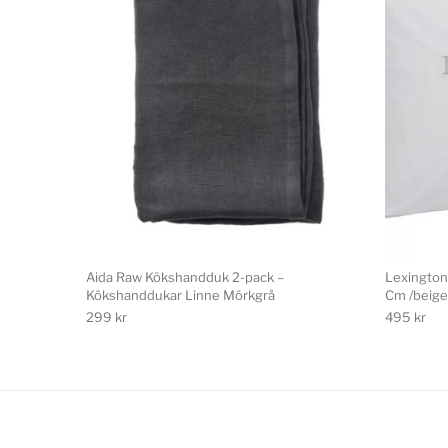
Aida Raw Kökshandduk 2-pack –
Lexington
Kökshanddukar Linne Mörkgrå
Cm /beige
299
kr
495
kr