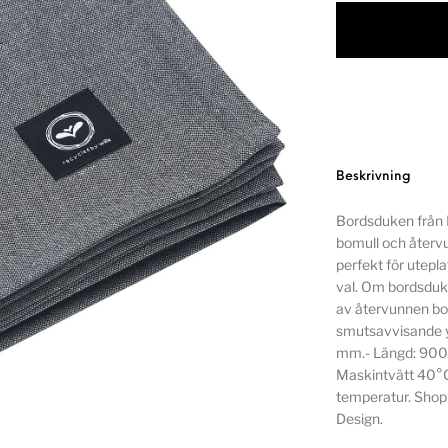
Beskrivning
Bordsduken från R
bomull och återv
perfekt för utepla
val. Om bordsduke
av återvunnen bo
smutsavvisande y
mm.- Längd: 900 m
Maskintvätt 40°C.
temperatur. Shopp
Design.