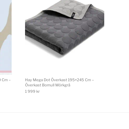
0 Cm –
Hay Mega Dot Överkast 195×245 Cm –
Överkast Bomull Mörkgrå
1 999
kr