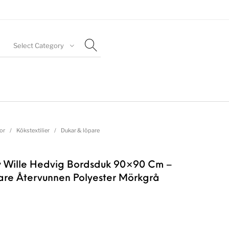
Select Category
or
/
Kökstextilier
/
Dukar & löpare
 Wille Hedvig Bordsduk 90×90 Cm –
are Återvunnen Polyester Mörkgrå