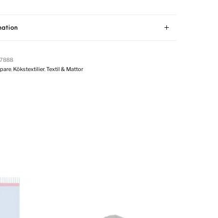
mation
7888
öpare
,
Kökstextilier
,
Textil & Mattor