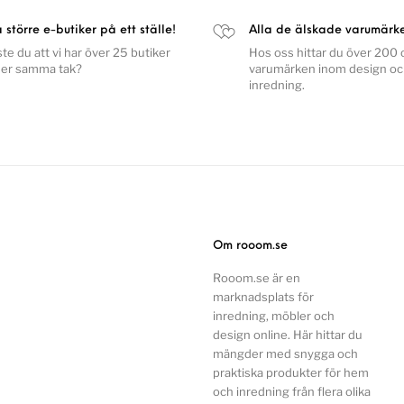
a större e-butiker på ett ställe!
Alla de älskade varumärk
ste du att vi har över 25 butiker
Hos oss hittar du över 200 o
er samma tak?
varumärken inom design o
inredning.
Om rooom.se
Rooom.se är en
marknadsplats för
inredning, möbler och
design online. Här hittar du
mängder med snygga och
praktiska produkter för hem
och inredning från flera olika