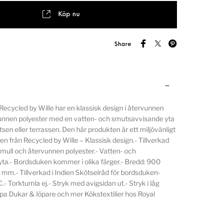
Köp nu
Share
ecycled by Wille har en klassisk design i återvunnen
unnen polyester med en vatten- och smutsavvisande yta
tsen eller terrassen. Den här produkten är ett miljövänligt
n från Recycled by Wille – Klassisk design.- Tillverkad
mull och återvunnen polyester.- Vatten- och
ta.- Bordsduken kommer i olika färger.- Bredd: 900
m.- Tillverkad i Indien Skötselråd för bordsduken-
- Torktumla ej.- Stryk med avigsidan ut.- Stryk i låg
a Dukar & löpare och mer Kökstextilier hos Royal