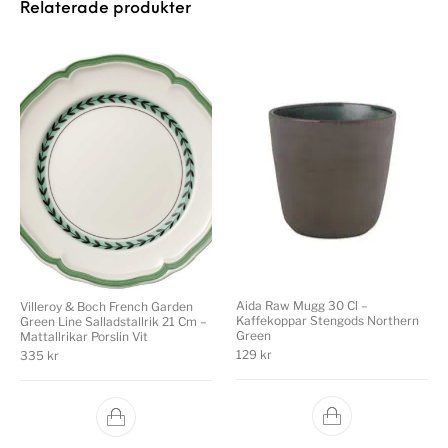
Relaterade produkter
Aida Raw Mugg 30 Cl –
Villeroy & Boch French Garden
Kaffekoppar Stengods Northern
Green Line Salladstallrik 21 Cm –
Green
Mattallrikar Porslin Vit
129
kr
335
kr