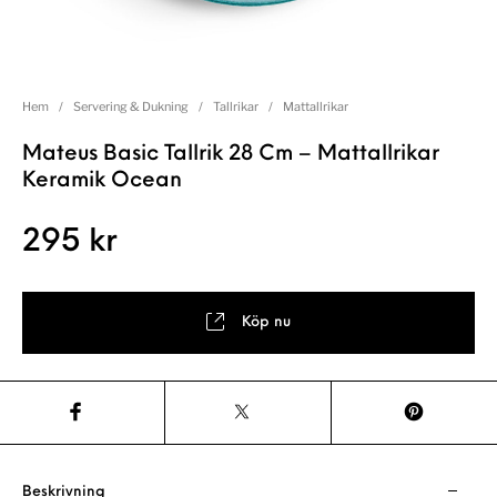
Hem
/
Servering & Dukning
/
Tallrikar
/
Mattallrikar
Mateus Basic Tallrik 28 Cm – Mattallrikar
Keramik Ocean
295
kr
Köp nu
Beskrivning