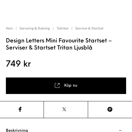
Hem
/
Servering & Dukning
/
Tallrikar
/
Serviser & Startset
Design Letters Mini Favourite Startset –
Serviser & Startset Tritan Ljusblå
749
kr
Köp nu
Beskrivning