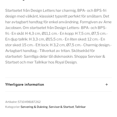
Startsetet från Design Letters har charmig, BPA- och BPS-fri
design med välkänt, klassiskt typsnitt perfekt för småbarn. Det
har avtagbart handtag för enkel användning. Formgiven av Arne
Jacobsen. Om startsetet från Design Letters- BPA- och BPS-
fri.- En skål: H 4,3 cm, Ø11,1 cm.- En kopp: H 7,5 cm, Ø7,5 cm.-
En djup tallrik: H 3,3 cm, Ø15,5 cm.- En liten sked: 12 cm.- En
stor sked: 15 cm.- Ett lock: H 3,2 cm, Ø7,5 cm.- Charmig design.-
Avtagbart handtag.- Tillverkat av tritan. Skötselråd för
startsetet- Samtliga delar tål diskmaskin. Shoppa Serviser &
Startset och mer Tallrikar hos Royal Design.
Ytterligare information
Artikelnr:
5710498187262
Kategorier:
Servering & Dukning
,
Serviser & Startset
,
Tallrikar