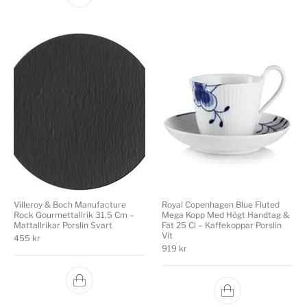
Villeroy & Boch Manufacture
Royal Copenhagen Blue Fluted
Rock Gourmettallrik 31,5 Cm –
Mega Kopp Med Högt Handtag &
Mattallrikar Porslin Svart
Fat 25 Cl – Kaffekoppar Porslin
Vit
455
kr
919
kr