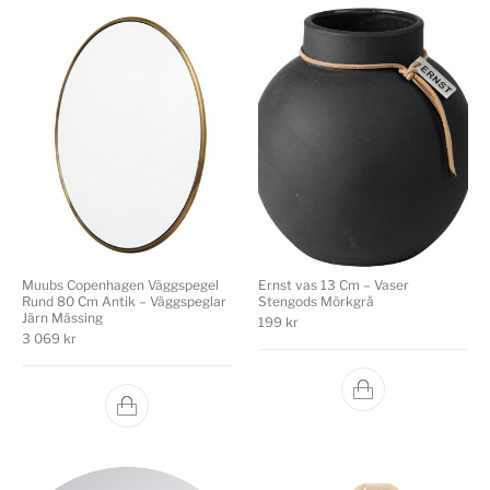
Muubs Copenhagen Väggspegel
Ernst vas 13 Cm – Vaser
Rund 80 Cm Antik – Väggspeglar
Stengods Mörkgrå
Järn Mässing
199
kr
3 069
kr