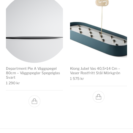
Department Pie A Väggspegel
Klong Jubel Vas 40,5×14 Cm –
80cm – Väggspeglar Spegelglas
Vaser Rostfritt Stål Mörkgrön
Svart
1 575
kr
1 290
kr