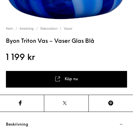
Hem
/
Inredning
/
Dekoration
/
Vaser
Byon Triton Vas – Vaser Glas Blå
1 199
kr
Köp nu
Beskrivning