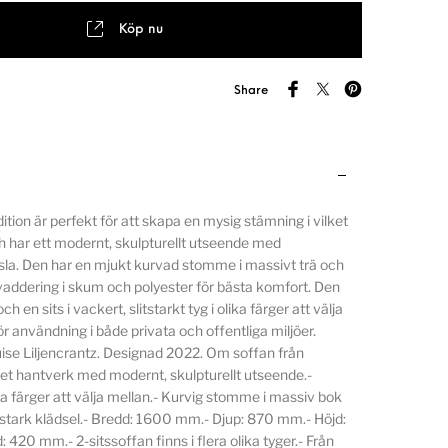
Köp nu
Share
tion är perfekt för att skapa en mysig stämning i vilket
 har ett modernt, skulpturellt utseende med
sla. Den har en mjukt kurvad stomme i massivt trä och
addering i skum och polyester för bästa komfort. Den
 en sits i vackert, slitstarkt tyg i olika färger att välja
r användning i både privata och offentliga miljöer.
se Liljencrantz. Designad 2022. Om soffan från
et hantverk med modernt, skulpturellt utseende.-
ka färger att välja mellan.- Kurvig stomme i massiv bok
tstark klädsel.- Bredd: 1600 mm.- Djup: 870 mm.- Höjd:
 420 mm.- 2-sitssoffan finns i flera olika tyger.- Från