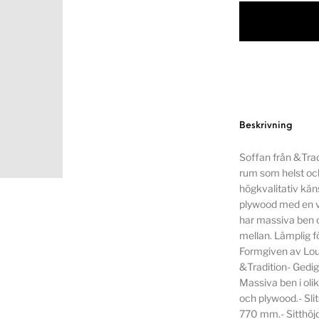
Beskrivning
Soffan från &Tradi
rum som helst och
högkvalitativ kän
plywood med en v
har massiva ben och
mellan. Lämplig fö
Formgiven av Loui
&Tradition- Gedig
Massiva ben i oli
och plywood.- Sli
770 mm.- Sitthöjd: