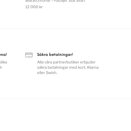
Black/chrome – Fåtöljer Stål Svart
12 000
kr
ena!
Säkra betalningar!
lika
Alla våra partnerbutiker erbjuder
ch
säkra betalningar med kort, Klarna
eller Swish.