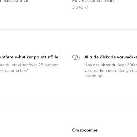
rinskåp Mdf Vit
Pulverlackat Stål Svart
3 049
kr
a större e-butiker på ett ställe!
Alla de älskade varumärk
ste du att vi har över 25 butiker
Hos oss hittar du över 200 o
er samma tak?
varumärken inom design o
inredning.
Om rooom.se