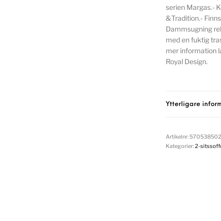
serien Margas.- 
&Tradition.- Finn
Dammsugning rek
med en fuktig tra
mer information l
Royal Design.
Ytterligare infor
Artikelnr:
57053850
Kategorier:
2-sitssoff