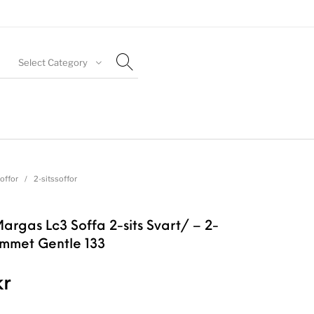
Select Category
offor
/
2-sitssoffor
argas Lc3 Soffa 2-sits Svart/ – 2-
ammet Gentle 133
kr