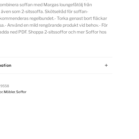
Kombinera soffan med Margas loungefåtölj från
s även som 2-sitssoffa. Skötselråd för soffan-
ommenderas regelbundet.- Torka genast bort fläckar
sa.- Använd en mild rengörande produkt vid behov.- För
adda ned PDF. Shoppa 2-sitssoffor och mer Soffor hos
mation
29558
or
,
Möbler
,
Soffor