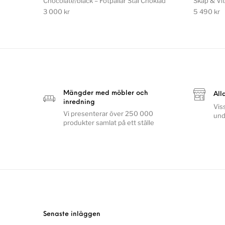
Chocolate/black – Fotpallar Stål Choklad
Skåp & Vit
3 000
kr
5 490
kr
Mängder med möbler och
All
inredning
Vis
Vi presenterar över 250 000
und
produkter samlat på ett ställe
Senaste inläggen