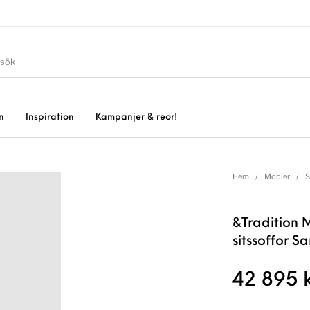
n
Inspiration
Kampanjer & reor!
Hem
/
Möbler
/
S
&Tradition M
sitssoffor S
42 895