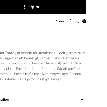
Köp nu
Share
Star Trading är perfekt för utomhusbruk och gjort av plast
n låga med ett behagligt, varmgult sken. Det har en
 optimal användarupplevelse. Om blockljuset från Star
t av plast.- Funktionell timerfunktion.- Går att använda
omhus.- Batteri ingår inte.- Naturtrogen låga. Shoppa
Ljusstakar & Ljuslyktor hos Royal Design.
mation