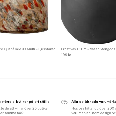
e Ljushållare Xs Multi – Ljusstakar
Ernst vas 13 Cm – Vaser Stengods
199
kr
a större e-butiker på ett ställe!
Alla de älskade varumärk
ste du att vi har över 25 butiker
Hos oss hittar du över 200 o
er samma tak?
varumärken inom design o