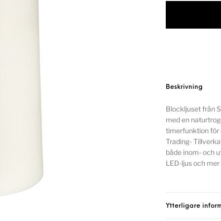
Beskrivning
Blockljuset från 
med en naturtroge
timerfunktion för
Trading- Tillverka
både inom- och ut
LED-ljus och mer 
Ytterligare infor