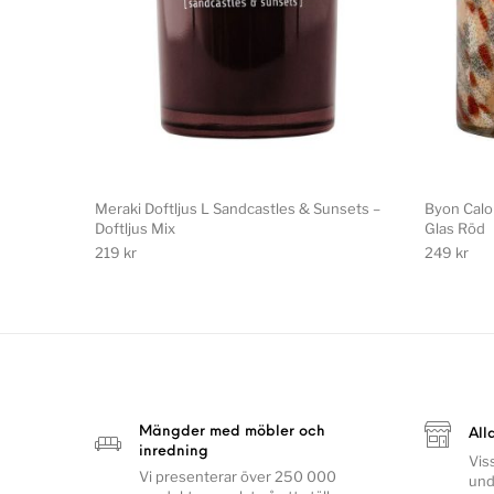
Meraki Doftljus L Sandcastles & Sunsets –
Byon Calor
Doftljus Mix
Glas Röd
219
kr
249
kr
Mängder med möbler och
All
inredning
Vis
Vi presenterar över 250 000
und