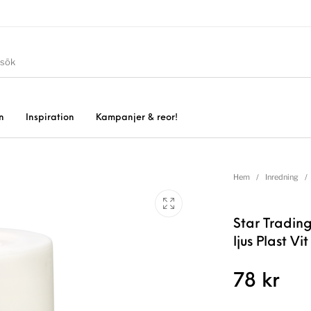
n
Inspiration
Kampanjer & reor!
Hem
/
Inredning
/
Star Trading
ljus Plast Vit
78
kr