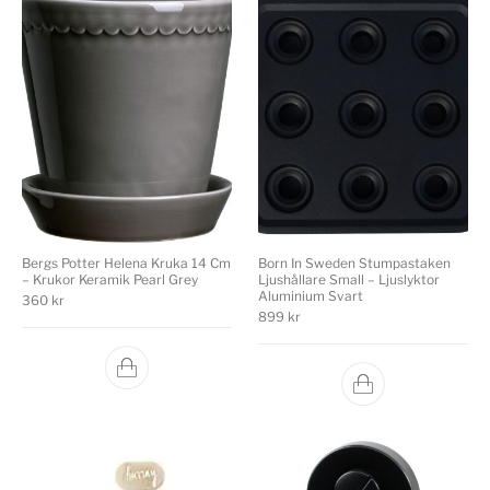
Bergs Potter Helena Kruka 14 Cm
Born In Sweden Stumpastaken
– Krukor Keramik Pearl Grey
Ljushållare Small – Ljuslyktor
Aluminium Svart
360
kr
899
kr