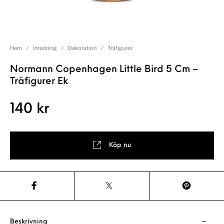
Hem
/
Inredning
/
Dekoration
/
Träfigurer
Normann Copenhagen Little Bird 5 Cm –
Träfigurer Ek
140
kr
Köp nu
Beskrivning