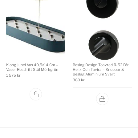
Klong Jubel Vas 40,5×14 Cm –
Beslag Design Toavred R-52 För
Vaser Rostfritt Stål Mörkgrön
Helix Och Tavira – Knoppar &
Beslag Aluminium Svart
1 575
kr
389
kr