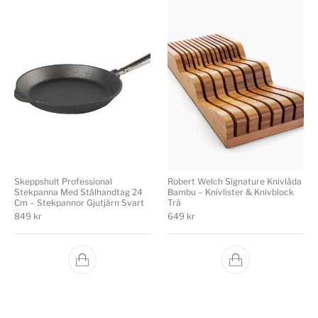
Skeppshult Professional
Robert Welch Signature Knivlåda
Stekpanna Med Stålhandtag 24
Bambu – Knivlister & Knivblock
Cm – Stekpannor Gjutjärn Svart
Trä
849
kr
649
kr