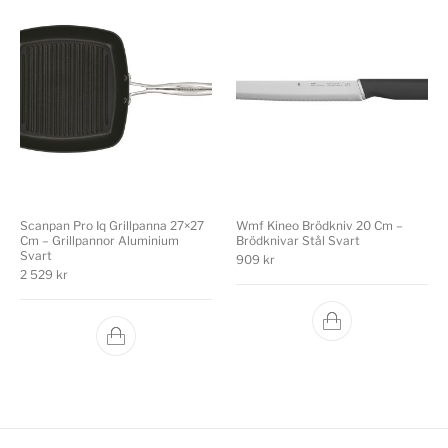
Scanpan Pro Iq Grillpanna 27×27
Wmf Kineo Brödkniv 20 Cm –
Cm – Grillpannor Aluminium
Brödknivar Stål Svart
Svart
909
kr
2 529
kr