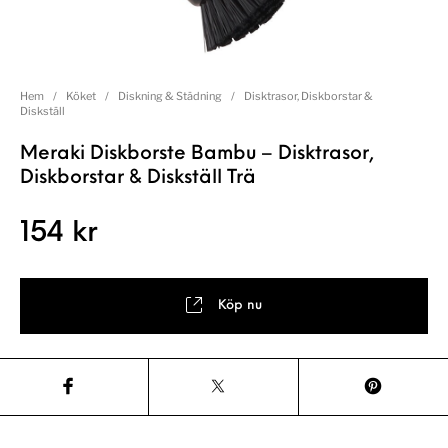
Hem
/
Köket
/
Diskning & Städning
/
Disktrasor, Diskborstar &
Diskställ
Meraki Diskborste Bambu – Disktrasor,
Diskborstar & Diskställ Trä
154
kr
Köp nu