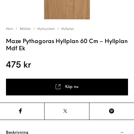
Hem
/
Möbler
/
Hyllsystem
/
Hyllplan
Maze Pythagoras Hyllplan 60 Cm – Hyllplan
Mdf Ek
475
kr
Köp nu
Beskrivning