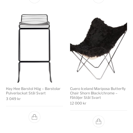
Hay Hee Barstol Hög – Barstolar
Cuero Iceland Mariposa Butterfly
Pulverlackat Stål Svart
Chair Shorn Black/chrome –
Fåtöljer Stål Svart
3 049
kr
12 000
kr