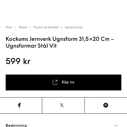
Hem
/
Köket
/
Pannor & Kokkärl
/
Ugnsformar
Kockums Jernverk Ugnsform 31,5×20 Cm –
Ugnsformar Stål Vit
599
kr
Köp nu
Beskrivning