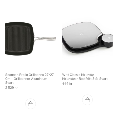
Scanpan Pro Iq Grillpanna 27×27
Witt Classic Köksvåg –
Cm – Grillpannor Aluminium
Köksvågar Rostfritt Stål Svart
Svart
449
kr
2 529
kr