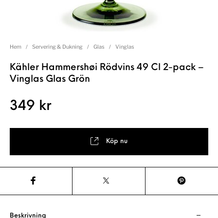
Hem
/
Servering & Dukning
/
Glas
/
Vinglas
Kähler Hammershøi Rödvins 49 Cl 2-pack –
Vinglas Glas Grön
349
kr
Köp nu
Beskrivning