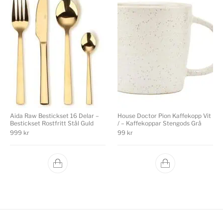
Aida Raw Bestickset 16 Delar –
House Doctor Pion Kaffekopp Vit
Bestickset Rostfritt Stål Guld
/ – Kaffekoppar Stengods Grå
999
kr
99
kr