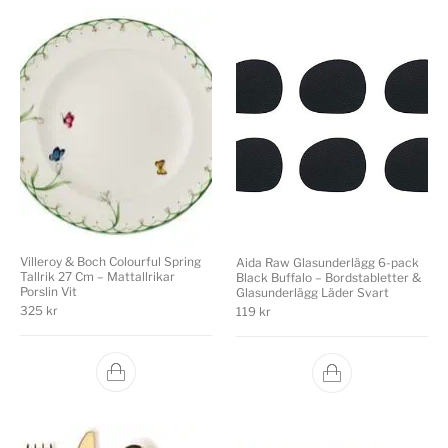
Villeroy & Boch Colourful Spring
Aida Raw Glasunderlägg 6-pack
Tallrik 27 Cm – Mattallrikar
Black Buffalo – Bordstabletter &
Porslin Vit
Glasunderlägg Läder Svart
325
kr
119
kr