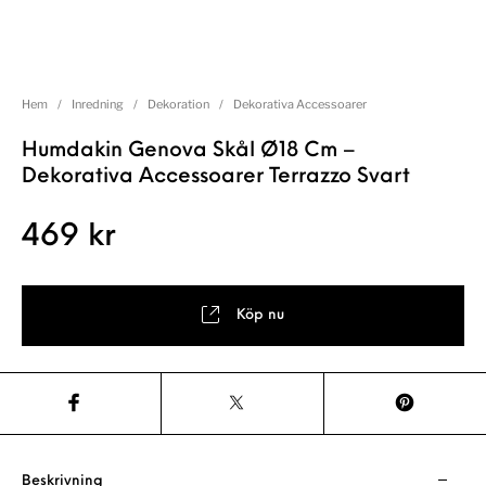
Hem
/
Inredning
/
Dekoration
/
Dekorativa Accessoarer
Humdakin Genova Skål Ø18 Cm –
Dekorativa Accessoarer Terrazzo Svart
469
kr
Köp nu
Beskrivning