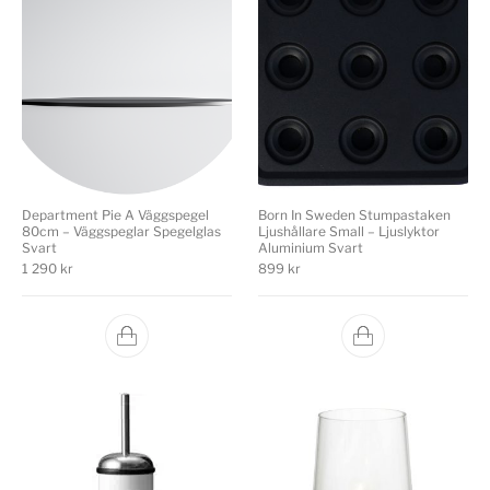
Department Pie A Väggspegel
Born In Sweden Stumpastaken
80cm – Väggspeglar Spegelglas
Ljushållare Small – Ljuslyktor
Svart
Aluminium Svart
1 290
kr
899
kr