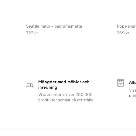
Seattle natur – badrumsmatta
Rope svar
722
kr
269
kr
Mängder med möbler och
All
inredning
Vis
Vi presenterar över 250 000
und
produkter samlat på ett ställe