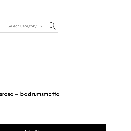
Select Category
usrosa – badrumsmatta