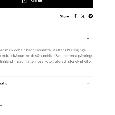
Köp nu
Share
 en mjuk och fin badrumsmatta. Mattans l&aring:nga
 extra sk&ouml:n att s&auml:tta f&ouml:tterna p&aring:.
ighland i f&auml:rgen rosa.Fotograferad i storlek&hellip:
mation
or