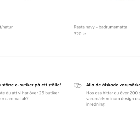
t/natur
Rasta navy – badrumsmatta
320
kr
a större e-butiker på ett ställe!
Alla de älskade varumärk
ste du att vi har över 25 butiker
Hos oss hittar du över 200 o
er samma tak?
varumärken inom design o
inredning.