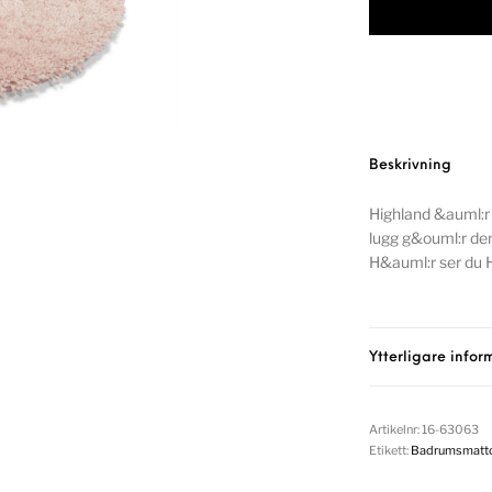
Beskrivning
Highland &auml:r
lugg g&ouml:r den
H&auml:r ser du H
Ytterligare infor
Artikelnr:
16-63063
Etikett:
Badrumsmatt