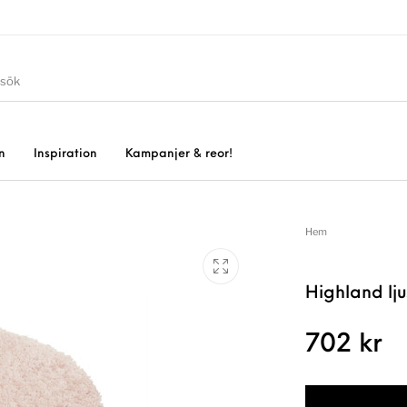
n
Inspiration
Kampanjer & reor!
Hem
Highland lj
702
kr