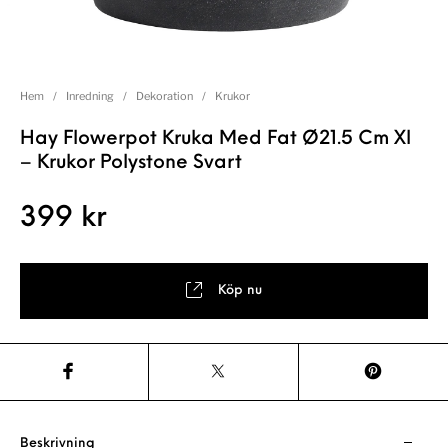
Hem
/
Inredning
/
Dekoration
/
Krukor
Hay Flowerpot Kruka Med Fat Ø21.5 Cm Xl
– Krukor Polystone Svart
399
kr
Köp nu
Beskrivning